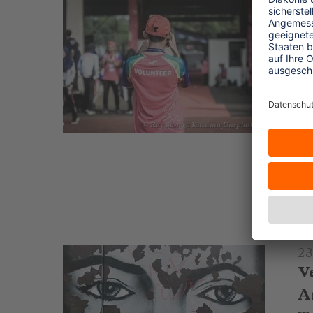
23
V
n
V
Ei
Re
© Ray Sangga Kusuma_Unsplash
Au
Ki
..
23
V
A