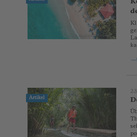
K
de
Kl
ge
© Hugh Whyte_Unsplash
La
ka
..
23
Artikel
D
Üb
Th
se
po