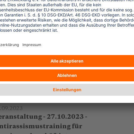
.09.2023
eranstaltung - 10.10.2023 - Eine
ähere Betrachtung des Phänomens
oluntourismus
ne Podiumsdiskussion aufbauend auf einen
port der UN Sonderberichterstatterin über
sbeutung und sexuellen Missbrauch von
ndern im Tourismus.
.mehr
.09.2023
eranstaltung - 27.10.2023 -
ntirassismustraining für