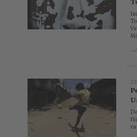
T
Im
To
© Bekky Bekks_Unsplash
Ve
Ma
..
22
P
U
De
fü
zu
© CHS Alternativo