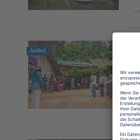
© TEATA
..
23
Artikel
S
Fü
Gr
fe
le
..
© WEAVE