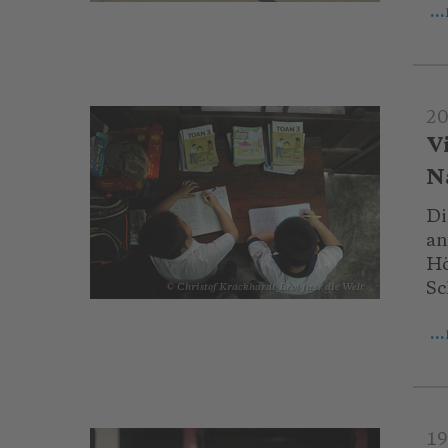
..
20
V
N
Di
an
Hö
Sc
© Christof Krackhardt_Brot fuer die Welt
..
19