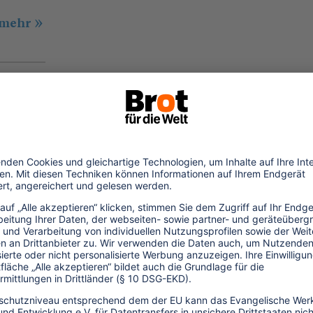
.mehr
.09.2023
DG 16: Frieden fördern
r burmesische Geflüchtete, die im
enzgebiet zwischen Myanmar und Thailand
stsitzen, ist Frieden in weiter Ferne. Reisende
isten Unterstützung.
.mehr