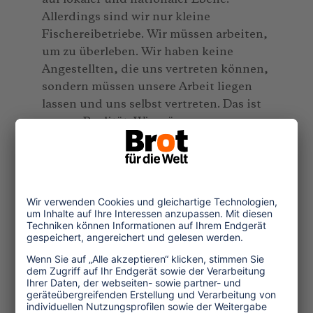
Allerdings sind wir nur kleine
Fischereibetriebe. Wir müssen arbeiten,
um zu überleben. Wir haben keine
Angestellten, die uns vertreten können,
sondern müssen unsere Arbeit liegen
lassen und uns selbst vertreten. Das ist
unsere Realität. Wir müssen unsere
Familien ernähren.
TW: Sie haben im Juni als Vertreter
des Caribbean Network of Fisherfolk
Organisations (CNFO) an einem
Dialogforum der Ozeankonferenz der
Vereinten Nationen in New York
teilgenommen. Wie haben Sie die
Diskussionen wahrgenommen?