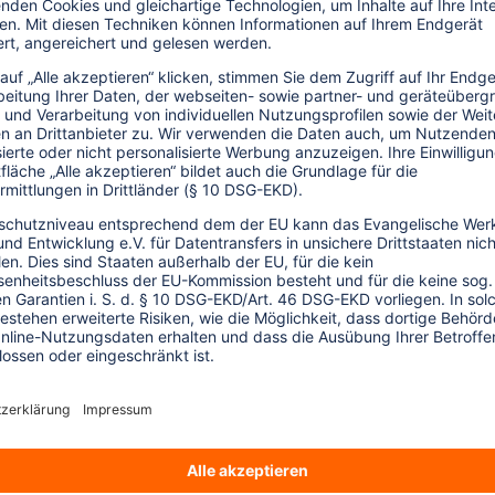
nser Tourism Watch Informationsdienst.
us den touristischen Zielgebieten im
gen der Tourismus sie stellt, welche Chancen
n. Außerdem weisen wir auf aktuelle
hin und ordnen entwicklungspolitische
ie den Informationsdienst alle zwei bis drei
nverstanden, dass wir Ihre angegebenen
s Tourism Watch Newsletters per E-Mail
ederzeit widerrufen, z. B. per E-Mail an
ionen finden Sie in unserer
.