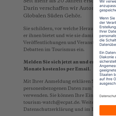
Seit mehr als 20 Jahren erscheint u
Darin verschaffen wir Autor*innen a
Globalen Süden Gehör.
Sie schildern, vor welche Herausforderun
er ihnen bietet und wie sie damit umgehe
Veröffentlichungen und Veranstaltungen 
Debatten im Tourismus ein.
Melden Sie sich jetzt an und erhalten S
Monate kostenlos per Email.
Mit Ihrer Anmeldung erklären Sie sich ei
personenbezogenen Daten zum Versand de
verwenden. Sie können Ihre Einwilligung j
tourism-watch@ecpat.de. Weitere Informat
Datenschutzerklärung und im Impressum