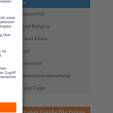
Themen
Tourismuspolitik
Kultur und Religion
Umwelt und Klima
Wirtschaft
Menschenrechte
Unternehmensverantwortung
Service und Tipps
One Planet Guide für faires