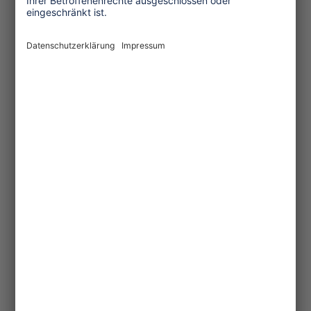
UN-Leitprinzipien für Wirtschaft und
Menschenrechten auszurichten. Sie müssen
ihrer menschenrechtlichen
Sorgfaltspflichten über die gesamte
touristische Wertschöpfungskette – von der
Anreise bis zu den Aktivitäten vor Ort -
wahrnehmen und transparent darüber
berichten. Wenn sie Produkte vor Ort
einkaufen und lokale MitarbeiterInnen zur
fairen Konditionen einstellen, können sie
die lokalen Märkte besser integrieren und
die Wertschöpfung ankurbeln.
Konsumwende
Zu guter Letzt sind auch die Reisenden
gefragt, selbst Verantwortung zu
übernehmen, indem sie ihre GastgeberInnen