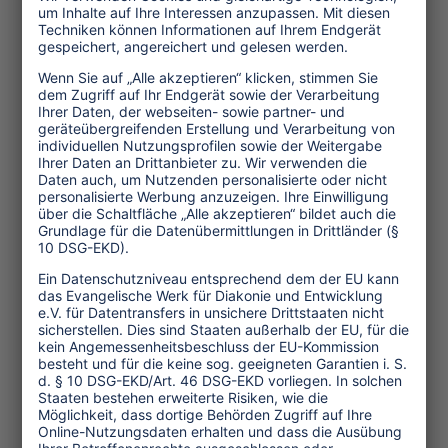
Initiativen hierzu zu unterstützen und den
Dialog aller Akteure zu fördern. Effektive
Mechanismen für die Mitbestimmung von
Zivilgesellschaft und lokalen
Gemeinschaften bei der
Tourismusentwicklung müssen geschaffen
und ein menschenrechts-basierter Ansatz im
Tourismus gestärkt werden. Globale
Strategien zur Verringerung des Verbrauchs
von Ressourcen wie Land oder Wasser und
der Emissionen, insbesondere aus dem Flug-
und Schiffsverkehr, sind dringend
notwendig.
Unternehmenswende
Auch Unternehmen sind gefordert, ihre
Managementprozesse entlang aller 17 Ziele
für nachhaltige Entwicklung sowie an die