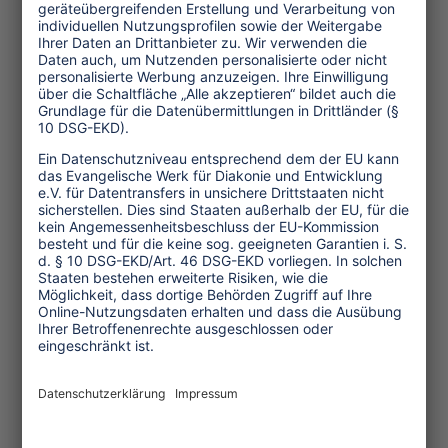
Interview
© Roman Kraft_Unsplash
30.06.2023
Interview: »Industrie ohne
Schornsteine«
Antje Monshausen spricht mit OXI über
das janusköpfige Gesicht des
internationalen Tourismus und seine
Transformationspotenziale.
...mehr