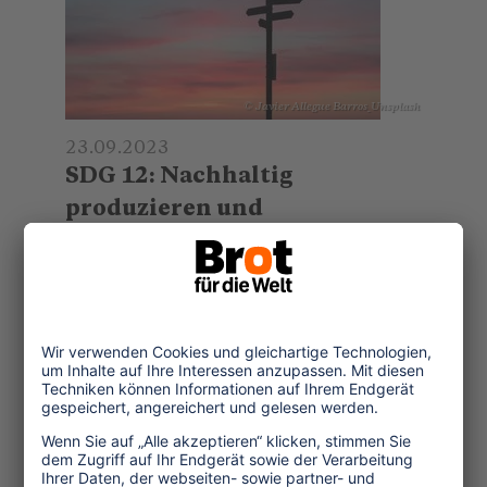
© Javier Allegue Barros_Unsplash
23.09.2023
SDG 12: Nachhaltig
produzieren und
konsumieren
Um nachhaltige Konsum- und
Produktionsmuster im Tourismus zu
ermöglichen, müssen sich
Herkunftsmärkte ihrer Verantwortung
bewusstwerden.
...mehr