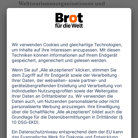
Welttourismusorganisationen und
diejenigen, die global den Tourismus
gestalten, sondern auch die Politik in
Deutschland. Tourismus ist kein
Sonnenscheinthema, sondern benötigt
die vollste Aufmerksamkeit, damit sich
der Tourismus im Lichte der klima- und
sozialpolitischen Dringlichkeit in eine
besseres Zukunft entwickelt.
Die Zeit zu handeln ist
jetzt – denn der Wandel
wird kommen. Entweder
wir gestalten ihn oder er
wird uns überrollen
.