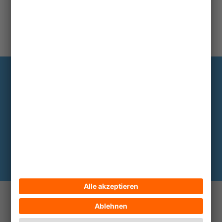
Information
Die wichtigsten Hintergründe alle zwei
bis drei Monate im Abo
Hier abonnieren
© 2026 ECPAT Deutschland
Kontakt
Impressum
Datenschutz