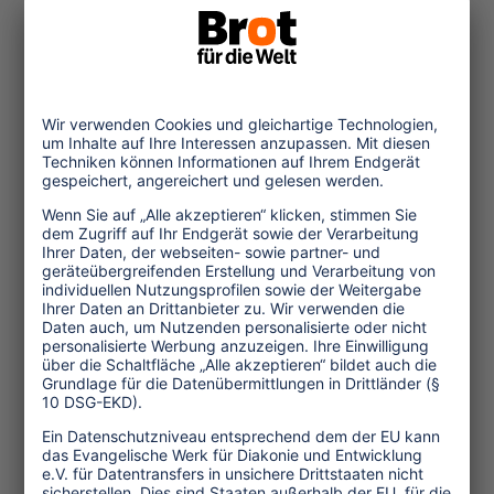
for-the-burmese_9-december-2015.pdf
-ck-
(1.428 Zeichen, März 2016, TW 82)
Themen
Tourismuspolitik