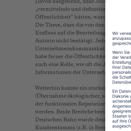
Davon ausgehend, dass Journalisten u
„vermittelnde und definitionsmächtig
Öffentlichkeit“ hätten, wurden Proba
Die These, dass die von den Proband
Einfluss auf die Beurteilung der Rep
Autorin nicht bestätigt. Jedoch stellte 
Unternehmenskommunikation zu einer 
habe ferner die Öffentlichkeitsarbeit 
auch eine Rolle, wie oft die Journalis
Informationen der Unternehmen in B
Weiterhin konnte ein starker Zusamm
(Übernahme ökologischer, sozialer un
der funktionalen Reputation (Qualität,
werden. Beide Bereiche beeinflussten 
Deutschen Bahn wurde deutlich, dass
Kundenstamms (z.B. in Bezug auf Zug