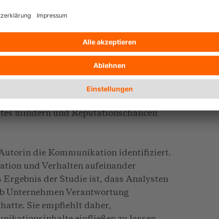
 Reputation beeinträchtigen können – was
eputation auswirken könne.
e wider Erwarten nicht besonders stark
Autorin damit zusammenhängen, dass
lschaftlichen Legitimationsdruck
en Unternehmen könnten die Ergebnisse
n gelte daher in besonderem Maße, dass
ustes mindern und Reputationschancen
 Autorin die Kommunikation identifiziert.
ation und Verhalten aufeinander
 Ergebnis der Studie ist, dass Analysten
, ob Unternehmen Verantwortung
hatte. Sie empfiehlt daher,