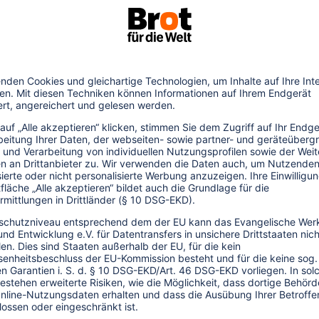
nd Finanzanalysten in Bezug auf CSR eine
e Rolle bei der Kommunikation mit der
nden aus diesen beiden Gruppen befragt.
en wahrgenommenen CSR-Aktivitäten einen
utation der Unternehmen haben, fand die
sie fest, dass vor allem die
positiveren Beurteilung führt. Bedeutung
der Unternehmen. In einigen Fällen spiele
ten und Finanzanalysten mit CSR-
erührung kommen.
enhang zwischen der sozialen Reputation
d gesellschaftlicher Verantwortung) und
 Performance, Attraktivität) festgestellt
sich gegenseitig. Am Beispiel der
 negative Erfahrungen eines großen
verspätungen, Ausfall von Klimaanlagen,