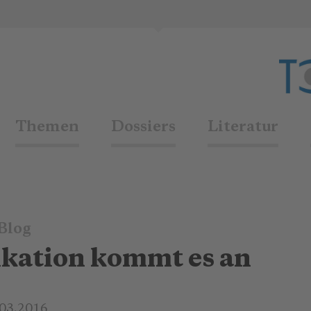
Themen
Dossiers
Literatur
Blog
kation kommt es an
.03.2016