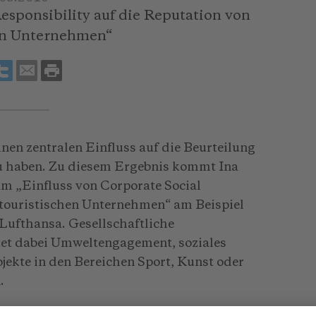
Responsibility auf die Reputation von
en Unternehmen“
nen zentralen Einfluss auf die Beurteilung
u haben. Zu diesem Ergebnis kommt Ina
um „Einfluss von Corporate Social
n touristischen Unternehmen“ am Beispiel
Lufthansa. Gesellschaftliche
et dabei Umweltengagement, soziales
jekte in den Bereichen Sport, Kunst oder
.