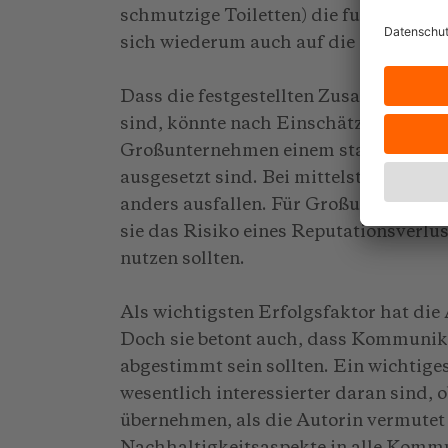
schmutzige Toiletten) die funktionale
sich wiederum auch auf die soziale R
Dass die festgestellten Zusammenhäng
sind, könnte nach Einschätzung der 
Großunternehmen einem starken gesel
ausgesetzt sind. Bei mittelständisch
anders ausfallen. Für Großunternehme
sie das Risiko eines Reputationsverl
nutzen sollten.
Als wichtigsten Erfolgsfaktor hat die
Doch sie betont auch, dass Kommunik
abgestimmt sein sollten. Ein wichtiges
wesentlich interessierter daran sind
übernehmen, als die Autorin vermutet 