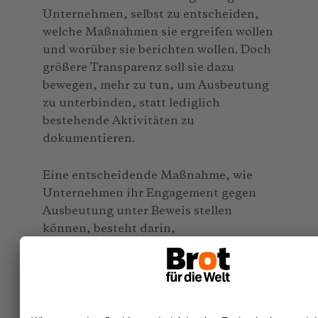
Unternehmen, selbst zu entscheiden,
welche Maßnahmen sie ergreifen wollen
und worüber sie berichten wollen. Doch
größere Transparenz soll sie dazu
bewegen, mehr zu tun, um Ausbeutung
zu unterbinden, statt lediglich
bestehende Aktivitäten zu
dokumentieren.
Eine entscheidende Maßnahme, wie
Unternehmen ihr Engagement gegen
Ausbeutung unter Beweis stellen
können, besteht darin,
Anwerbegebühren grundsätzlich zu
vermeiden – sowohl innerhalb des
Unternehmens als auch bei Zeit- oder
Leiharbeit. Die Einführung des
„Arbeitgeber zahlt”-Prinzips bedeutet,