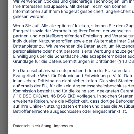
dass der Arbeitgeber die
Vermittlungskosten trägt. Einige
globale Konzerne setzen dies bereits um
und helfen damit, sowohl eine effektive
und professionelle Personalpolitik als
auch den Arbeitnehmerschutz
sicherzustellen.
Weitere Informationen:
Institut für Menschenrechte und
Wirtschaft:
www.ihrb.org/our-
work/migrant-workers-and-work-with-
dignity.html
„The Dhaka Principles for Migration
with Dignity”.Grundsätze für das