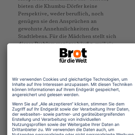
bieten die Khumbu-Dörfer keine
Perspektive, weder beruflich, noch
genügen sie den Ansprüchen an
gewohnte Annehmlichkeiten des
Stadtlebens. Für die Mädchen stellt sich
dieses Problem weniger häufig, weil sie
nicht im selben Ausmaß in die Stadt
ziehen. Sie sind in die flächengreifende
Modernisierung weitaus weniger
eingebunden, da sie im Regelfall
traditionsbewußter erzogen wurden
und leben, weniger Kontakt mit
Ausländern haben, weniger mobil sind
und seltener über Schulbildung
verfügen.
In beiden Gebirgsregionen - im