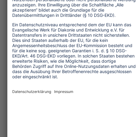
Salzburger Pinzgau/Nationalpark Hohe
Tauern und Pongau wie im
Khumbu/Mount Everest Nationalpark -
war bis in die fünfziger Jahre die
Landwirtschaft der dominierende
Wirtschaftsbereich. Bis heute ist der
Pinzgau ein stark bäuerlich geprägtes
Alpengebiet, im Khumbu bewirtschaftet
nahezu jeder Haushalt eigene Felder
und hält sich Haustiere. Mit dem
Tourismus setzte in beiden Regionen
eine Überlagerung der bestehenden
Wirtschaftsform ein. Dies führte in der
Folge zu einer gemischten
Wirtschaftsstruktur mit einem
dynamischen und rasch wachsenden
Dienstleistungssektor und auch einer
Kultur, die sich vom Althergebrachten