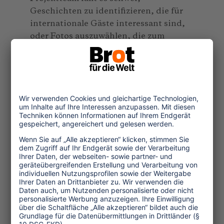
Geschichten zu identifizieren, die für
internationale Gäste interessant sind,
oder Fotos auszuwählen, die zum
Buchen animieren. Es ist kein
sprachliches Problem, sondern eine
andere Sichtweise. Investiert man nicht
in die Erstellung einmaliger, qualitativ
hochwertiger Inhalte, hat man am Ende
Texte, die eher der
Gebrauchsanweisung einer
Waschmaschine ähneln als
überzeugenden Website-Inhalten.
Vertrauen aufbauen
Der elektronische Zahlungsverkehr ist
in den meisten Entwicklungsländern
ein komplexes Problem. Viele dieser