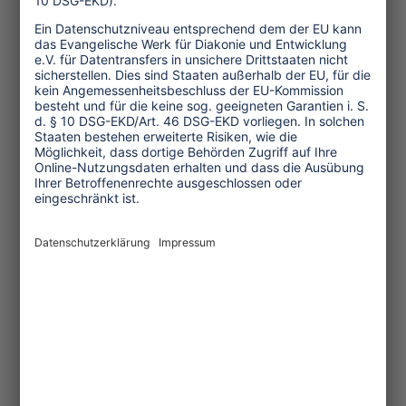
Länder verfügen nicht überall über das
gesamte Spektrum an
Zahlungsoptionen, die es in
Industrieländern gibt. Anfänglich
wollten viele der Dorfbewohner*innen
ihr Geld in bar erhalten, bei Ankunft der
Gäste. Deshalb begannen wir mit einem
Barzahlungssystem, damit die
Gemeinschaft Vertrauen aufbauen
konnte. Schon bald darauf gingen wir zu
elektronischen Bezahlsystemen über.
Sobald die Gemeinschaften das
Vorgehen verstanden hatten, führten
wir weitere Vorteile ein: Wir garantieren
ihnen ein Einkommen selbst in Fällen,
in denen die Gäste nicht auftauchten,
denn die Tourist*innen zahlen mit Karte
zum Zeitpunkt der Buchung.