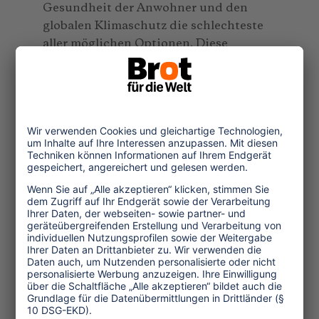
Gesundheit der Anwohner und den
globalen Klimaschutz die schlechteste
aller möglichen Optionen. Diese
Fehlentscheidung wird ein fahles Licht
auf das Fachforum zum Klimaschutz
während der Tagung werfen. Sie wird
sich damit einreihen in eine große
Anzahl von Klima-Veranstaltungen der
Tourismuswirtschaft in diesem Jahr, in
der zwar viele Wort gewechselt, aber
kaum Veränderungen bewirkt wurden.