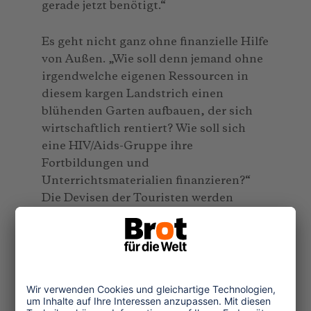
gerade jetzt benötigt.“
Es geht nicht ganz ohne finanzielle Hilfe
von Außen. „Wie soll denn jemand ohne
irgendwelche eigenen Ressourcen in
diesem kargen Landstrich einen
blühenden Garten aufbauen, der sich
wirtschaftlich rentiert? Wie soll sich
eine HIV/Aids-Gruppe ihre
Fortbildungen und
Unterrichtsmaterialien finanzieren?“
Die Devisen der Touristen werden
dankend angenommen.
Also doch wieder das alte Stereotyp von
Lesotho als einem Land, das absolut
abhängig ist von großen Gönnern und
fremder Leute Finanzierung? Attwood