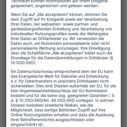
widerspricht. Die Symbiose von
Tourismus und Entwicklungsarbeit sei
ein probates Modell. „So wie hier kann
es auch gut an anderen Orten
funktionieren. Es benötigt harten
Einsatz und viel Einfühlungsvermögen
in die lokale Bevölkerung, aber es
verspricht Erfolg.“
Von elementarer Wichtigkeit sei es, so
viele Projekte wie möglich auf eigene
Füße zu stellen. Deswegen sei der
Bildungsansatz so wichtig, erklärt
Attwood. „Den Bedarf reflektieren,
Pläne ausarbeiten, Umsetzen und dann
wieder Reflektieren“, das sind die
Bausteine, mit denen sie gemeinsam
mit den Basotho ein zukunftstaugliches