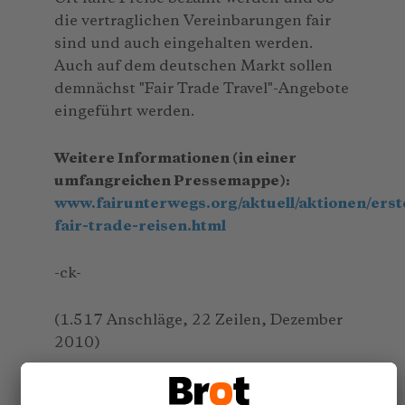
die vertraglichen Vereinbarungen fair
sind und auch eingehalten werden.
Auch auf dem deutschen Markt sollen
demnächst "Fair Trade Travel"-Angebote
eingeführt werden.
Weitere Informationen (in einer
umfangreichen Pressemappe):
www.fairunterwegs.org/aktuell/aktionen/erst
fair-trade-reisen.html
-ck-
(1.517 Anschläge, 22 Zeilen, Dezember
2010)