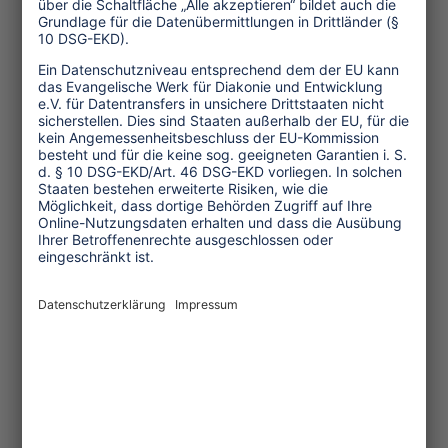
Impfrate unter den Trägern stieg von
Null im Juli 2021 auf 80 Prozent am 1.
August, so dass die erste Touren von
Intrepid am 15. August starten können.
Um ähnliche Unterstützung zu leisten,
plant der Reiseveranstalter den Rest
seiner weltweit 22 Niederlassungen zu
mobilisieren, um logistische
Hindernisse zu überwinden. Ab dem 1.
September müssen darüber hinaus alle
Kundinnen und Kunden, sowie die
Reiseleitenden von Intrepid Travel
geimpft sein.
„Jede Person, die den Impfprozess
beeinflussen kann, und diesen Einfluss
nicht nutzt, trägt dazu bei, dass die
Ungleichheit bei der Impfung