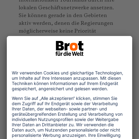
internationalen Tourismus durch ihre
lokalen Geschäftsnetzwerke ansetzen.
Sie können gerade in den Gebieten
aktiv werden, denen die Regierungen
möglicherweise keine Priorität
einräumen. So arrangierte das
peruanische Büro von Intrepid Travel im
Juli die Anreise seiner Trekking-Träger
und deren Familien zu den Impfstellen
von Cusco und übernahm zudem die
Kosten für ihre Unterkunft. Die
stellvertretende Betriebsleiterin von
Intrepid, Maritza Chacacanta, setzte
sich dabei dafür ein, eine Impfstelle
näher an der Gemeinschaft der Träger
einzurichten. In Calca ist das in
Zusammenarbeit mit den örtlichen
Behörden bereits gelungen. Die