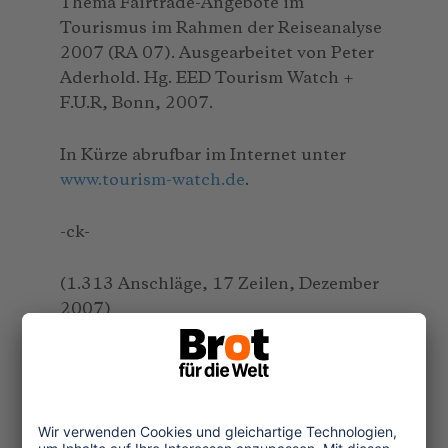
Thema Fairtrade-Angebote im
Tourismus im Rahmen der Reiseanalyse
2007 (RA 07). Ausgearbeitet von Peter
Aderhold. Hg. EED Tourism Watch +
F.U.R, Bonn, 2007.
In Kürze abrufbar im Internet unter
www.tourism-watch.de
.
-ck-
(1.313 Anschläge, 17 Zeilen, Dezember
2007)