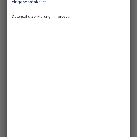
One Planet Guide für faires
Reisen
Transforming Tourism
Initiative