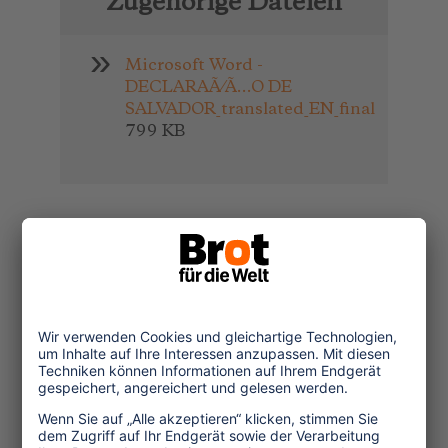
Zugehörige Dateien
Microsoft Word -
DECLARAÃ⁄Ã…O DE
SALVADOR_translated_EN_final
799 KB
Themen
Tourismuspolitik