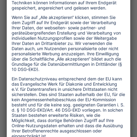
ausländischen „Amigos“. Gleichzeitig
beklagen die Vertreter der
Gemeindeprojekte die mangelnde
Qualifizierung der lokalen
Leistungsträger.
Abhilfe kann wohl nur eine gezielte
Unterstützung von außen schaffen.
Mögliche Kooperationsfelder sind
Trainingsprogramme sowie Marketing-
und Finanzberatung. Ziel sollte es sein,
Kriterien der Nachhaltigkeit zu
entwickeln, die der Situation der
ländlichen Gemeinschaften gerecht
werden. Dann werden diese neben der
Stärkung ihrer kulturellen Identität
auch die Verbesserung ihrer
Lebensqualität als positiven Effekt des