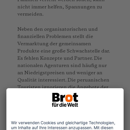
nicht immer helfen, Spannungen zu
vermeiden.
Neben den organisatorischen und
finanziellen Problemen stellt die
Vermarktung der gemeinsamen
Produkte eine große Schwachstelle dar.
Es fehlen Konzepte und Partner. Die
nationalen Agenturen sind häufig nur
an Niedrigstpreisen und weniger an
Qualität interessiert. Die peruanischen
Touristen ignorieren die Angebote der
Dorfgemeinschaften. Für diese ist es
wiederum schwer, einen Zugang zu
internationalen Märkten zu finden.
Allzu oft wissen sie auch nichts über die
Bedürfnisse und Interessen der