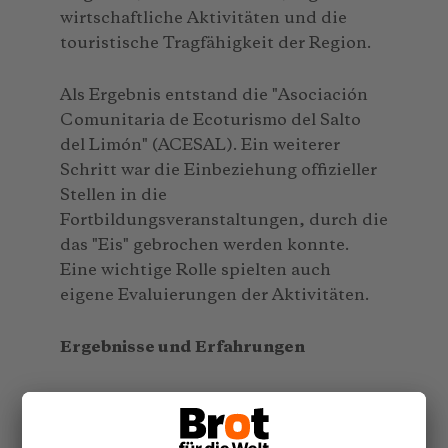
wirtschaftliche Aktivitäten und die
touristische Tragfähigkeit der Region.
Als Ergebnis entstand die "Asociación
Comunitaria de Ecoturismo del Salto
del Limón" (ACESAL). Ein weiterer
Schritt war die Einbeziehung offizieller
Stellen in die
Fortbildungsveranstaltungen, durch die
das "Eis" gebrochen werden konnte.
Eine wichtige Rolle spielten auch
eigene Evaluierungen der Aktivitäten.
Ergebnisse und Erfahrungen
Zur Regulierung des Tourismus
entwickelten ACESAL, CEBSE und die