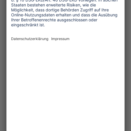
Müllsammelaktionen), um die
Umweltqualität zu verbessern.
Obwohl sich der Vorstand und die
Unterkomitees von ACESAL regelmäßig
treffen und gute Aktionen durchführen,
gibt es noch Schwächen bei der
Entscheidungsfindung, im
Übernehmen von gemeinsamer
Verantwortung und in der Verwaltung
des Verbandes. Aber ACESAL hat
begonnen, auf eigenen Füßen zu stehen.
Momentan gibt es zwölf
Kleinunternehmer. Sie bieten
Führungen zum Wasserfall und zu den
Stränden zu Fuß oder zu Pferd an,
regionstypische Gerichte,