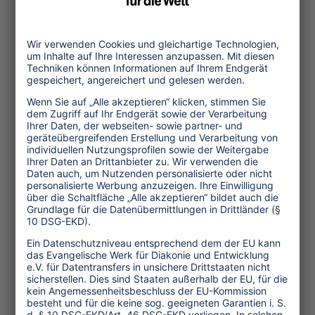
Regierungsbehörde SECTUR in einem
partizipativen Prozeß gemeinsame
Richtlinien. Dieser Prozeß machte
Geschichte, denn es war das erste Mal,
daß eine Regierungsbehörde Normen in
Kraft setzte, die in Konsultation mit der
Bevölkerung entstanden. Weitere
Erfolge waren, daß sich über 200
Mitglieder aus fünf Gemeinden
zusammenschlossen, um gemeinsam
Aktivitäten zur Verbesserung und zum
Management des Tourismus
durchzuführen. Das touristische
Angebot und die Infrastruktur konnten
dadurch wesentlich verbessert werden.
Das Umweltbewußtsein ist gestiegen. Es
werden ehrenamtliche Aktionen
durchgeführt (Wiederaufforstungen,