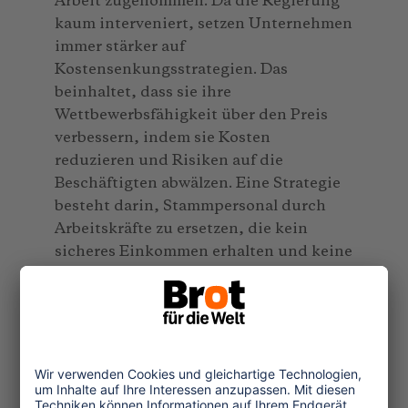
Arbeit zugenommen. Da die Regierung
kaum interveniert, setzen Unternehmen
immer stärker auf
Kostensenkungsstrategien. Das
beinhaltet, dass sie ihre
Wettbewerbsfähigkeit über den Preis
verbessern, indem sie Kosten
reduzieren und Risiken auf die
Beschäftigten abwälzen. Eine Strategie
besteht darin, Stammpersonal durch
Arbeitskräfte zu ersetzen, die kein
sicheres Einkommen erhalten und keine
sichere Anstellung oder Versicherung
haben.
Nötige politische Antworten
Unser Bericht konnte nur einen
Bruchteil der Vulnerabilitäten der