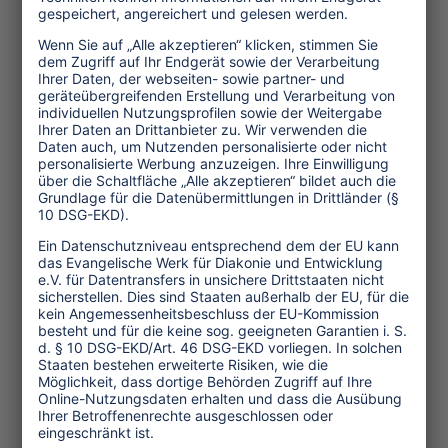
Arbeitskräfte im informellen Sektor
erfassen. Die Studie soll nicht nur die
Auswirkungen der Pandemie und des
Lockdowns aufzeigen und auf sofortige
Hilfe drängen, sondern auch zu einer
breiteren Reflektion über einen Rahmen
für soziale und ökologische
Gerechtigkeit beitragen. Die
Auswirkungen der Corona-Pandemie
auf den Tourismus drohen Armut und
Ungleichheit zu verschärfen und die
Fortschritte im Hinblick auf die
Erfüllung der Nachhaltigen
Entwicklungsziele (Sustainable
Development Goals) auszubremsen.
Die Wiederherstellung des
Lebensunterhalts informell