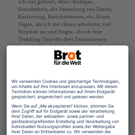
ich viel gelernt, über Ökologie,
Sozialarbeit, die Sammlung von Daten,
Kartierung, Berichtswesen, etc. Eines
Tages, als ich mit ihnen arbeitete, rief
Stephan an und fragte, ob ich eine
Trekking-Tour für drei Touristinnen
organisieren könnte. Ich musste für die
Tour mindestens drei weitere Frauen als
Trekking-Begleiterinnen finden.
Alle wollten wissen, wie viel sie bezahlt
bekämen. Ich nannte ihnen den
Tagessatz, den HET zahlt. Sie alle sagten
mir: „Warum sollten wir für so wenig
Geld drei Tage unserer Zeit opfern? Das
lohnt sich nicht.” Was sie erwarteten
war etwa das Dreifache. Stephan sagte,
das sei schlicht nicht möglich, denn er