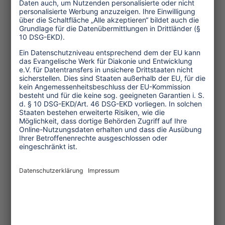
müsse sich an den Tagessatz halten, den
die männlichen Tourguides im Dorf
festgelegt hatten.
Daraufhin hielten wir bei mir zuhause
ein Treffen ab, um das Problem zu
diskutieren: Der Tagessatz für die
Trekking-Teams wird von den Männern
für die Männer festgelegt. Doch die Zeit
einer Frau ist eigentlich mehr wert, als
die Zeit eines Mannes. Wenn die
Männer Zeit haben, eine Wanderung zu
begleiten, die Frauen aufgrund ihrer
Arbeitsbelastung im Haushalt aber
nicht, dann sollten die Frauen einen
höheren Satz bezahlt bekommen. So
einfach ist das. Wir einigten uns als
Kompromiss auf das doppelte Gehalt.