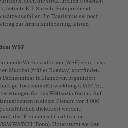
urismus, auch die strukturellen Ursachen
h, betonte K.T. Suresh. Entsprechend
nsätze ausfallen. Im Tourismus sei noch
 Beitrag zur Armutsminderung leisten
f dem WSF
kommende Weltsozialforum (WSF) sein, dass
chen Mumbai (früher Bombay) stattfindet.
 Fachseminar in Hannover, organisiert
chhaltige TourismusEntwicklung (DANTE),
bereitungen für das Weltsozialforum. Auf
rismusthemen in einem Plenum vor 4.000
s ausführlich diskutiert werden.
ore), die "Ecumenical Coalition on
ISM WATCH (Bonn). Unterstützt werden