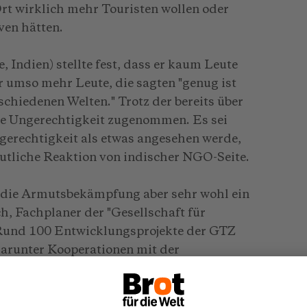
rt wirklich mehr Touristen wollen oder
ven hätten.
, Indien) stellte fest, dass er kaum Leute
er umso mehr Leute, die sagten "genug ist
rschiedenen Welten." Trotz der bereits über
ie Ungerechtigkeit zugenommen. Es sei
gerechtigkeit als etwas angesehen werde,
deutliche Reaktion von indischer NGO-Seite.
 die Armutsbekämpfung aber sehr wohl ein
h, Fachplaner der "Gesellschaft für
Rund 100 Entwicklungsprojekte der GTZ
darunter Kooperationen mit der
erships"). "Wenn es nicht die Vorstellung
ende Maßnahme gäbe, hätten wir dafür
ch.