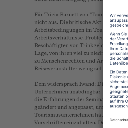
Für Tricia Barnett von "Tourism Conce
nicht aus. Die britische Aktivistin bek
Arbeitsbedingungen im Tourismus, die
Arbeitsverhältnisse. Problematisch se
Beschäftigten von Trinkgeldern, denn i
Lage, von ihren viel zu niedrigen Lö
zu Menschenrechten und Arbeitsstand
Reiseveranstalter wenig scheren.
Dem widersprach Iwand: Die Einhaltun
Unternehmen unabdingbar. Doch in Ind
die Erfahrungen der Seminarteilnehm
geändert und angepasst, um große Kon
Tourismusunternehmen hätten dann me
Vorschriften einzuhalten. Dennoch: "