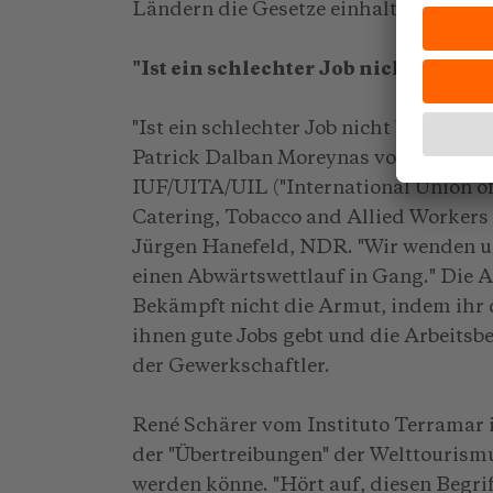
Ländern die Gesetze einhalten, ist mir 
"Ist ein schlechter Job nicht besser 
"Ist ein schlechter Job nicht besser al
Patrick Dalban Moreynas vom interna
IUF/UITA/UIL ("International Union of
Catering, Tobacco and Allied Workers 
Jürgen Hanefeld, NDR. "Wir wenden uns
einen Abwärtswettlauf in Gang." Die Al
Bekämpft nicht die Armut, indem ihr 
ihnen gute Jobs gebt und die Arbeitsb
der Gewerkschaftler.
René Schärer vom Instituto Terramar in
der "Übertreibungen" der Welttourism
werden könne. "Hört auf, diesen Begri