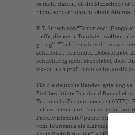
es nicht darum, ob die Menschen vor O
nicht, sondern darum, ob sie Alternati
K.T. Suresh von "Equations" (Bangalore
treffe, die mehr Touristen wollten, ab
genug!". "Da leben wir wohl in zwei ve
zehn Jahre dauernden Debatte habe d
schlichtweg nicht akzeptabel, dass Un
wovon man profitieren sollte, so die 
Für die deutsche Bundesregierung sei
Ziel, bestätigte Burghard Rauschelbac
Technische Zusammenarbeit (GTZ)". 
hätten derzeit mit Tourismus zu tun, 
Privatwirtschaft ("public private partn
vom Tourismus als einkommensschaff
keine Rechtfertigung", so Rauschelba