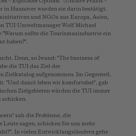
es – Equitable Options“ (Unfaire Praxis –
 in Hannover wurden sie darin bestätigt.
sinitiativen und NGOs aus Europa, Asien,
von TUI-Umweltmanager Wolf Michael
e "Warum sollte die Tourismusindustrie ein
ut haben?".
nicht. Denn, so Iwand: "The business of
abe die TUI das Ziel der
n Zielkatalog aufgenommen. Im Gegenteil,
t. "Und damit leben wir komfortabel", gab
tischen Zielgebieten würden die TUI immer
u schicken.
rn" sah die Probleme, die
die Leute sagen, schicken Sie uns mehr
ahl?". In vielen Entwicklungsländern gehe