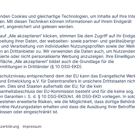
rn" aus London reichen Jobs allein jedoch
lagte die oft ausbeuterischen
 zu langen Arbeitszeiten, die unsicheren
i auch die hohe Abhängigkeit der
n Krisenzeiten seien sie nicht mehr in der
hnen zu leben. Um internationale Abkommen
ards würden sich Regierungen wie
g rechtlicher Vorschriften sei für große
ien wie in Peru und anderen Ländern, so
erinnen und -teilnehmer, würden Gesetze
zerne wie die TUI ins Land zu locken.
ist keine Schwierigkeiten, solche
Dass alle Großunternehmen in allen