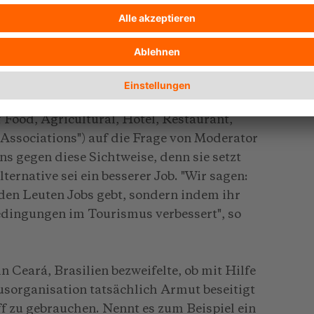
neu", konstatierte K.T. Suresh.
als kein Job?"
s kein Job?" Ganz klar nein, antwortete
tionalen Gewerkschaftsverband
 Food, Agricultural, Hotel, Restaurant,
Associations") auf die Frage von Moderator
 gegen diese Sichtweise, denn sie setzt
ternative sei ein besserer Job. "Wir sagen:
den Leuten Jobs gebt, sondern indem ihr
edingungen im Tourismus verbessert", so
 Ceará, Brasilien bezweifelte, ob mit Hilfe
usorganisation tatsächlich Armut beseitigt
ff zu gebrauchen. Nennt es zum Beispiel ein