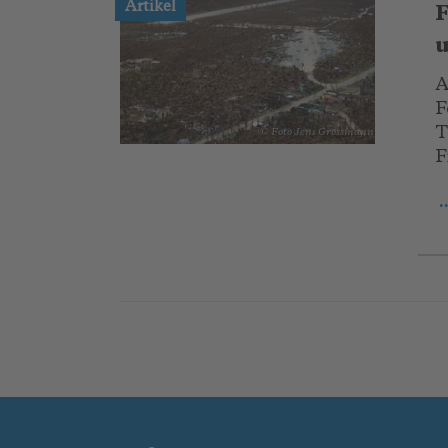
Artikel
F
u
A
F
T
© Foto Jens Grossmann
F
.