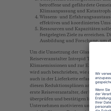
betroffene und gefährdete Gemein
Klimaanpassung und Katastrophe
Wissens- und Erfahrungsaustausch
effektives und koordiniertes Ums
Ressourcen und Kapazitäten solle
festgelegten Ziele zu erreichen. 
Ausbildung und Forschung, um d
Um die Umsetzung der Glasgow Declara
Reiseveranstalter Intrepid Travel ein
Klimaemissionen und zur Erstellung v
wird auch beschrieben, wie die Emissi
auch in der Lieferkette erfasst werd
diesen Reduktionsplänen angerechnet w
erste Reiseveranstalter, der bereits 2
überprüfen und bestätigen ließ. Mit d
Unternehmen motivieren und befähige