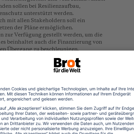
den sollen bei Resilienzaufbau,
nschutz unterstützt werden.
 mit allen Stakeholdern soll ein
etzen der Pläne ermöglichen.
n zur Verfügung gestellt werden, um die
Dies beinhaltet auch die Finanzierung von
en Übergang zu beschleunigen.
tion zu erleichtern, hat der
en
Praxisleitfaden
zur Errechnung der
on Reduktionsplänen veröffentlicht. Darin
onen im direkten Geschäftsbetrieb, aber
en und warum Kompensationen nicht in
erden. Intrepid Travel ist der weltweit
020 seine Klimaziele wissenschaftlich
em Leitfaden möchte er andere
n, ebenso eine Evaluation durchzuführen