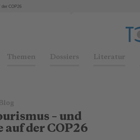
uf der COP26
Themen
Dossiers
Literatur
Blog
ourismus – und
e auf der COP26