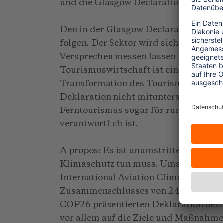
und die Glasgow Declaration ambition
Den in der Glasgow Declaration gegeb
folgen. Der Sektor wird sich künftig 
Versprechen messen lassen müssen. D
Tourismuswirtschaft ist ein erster no
Transformation des Tourismus. Auffall
Deklaration nicht mitunterschrieben h
Ferntourismus sogar für rund 80 Pro
verantwortlich ist.
A propos: Es ist unumstritten, dass a
Klimaschutz tun muss. Umstritten sin
International Aviation Climate Ambiti
Zusammenschlusses von 24 Staaten – d
COP26 präsentierten Deklaration bezi
vor allem auf die Ziele und Maßnahme