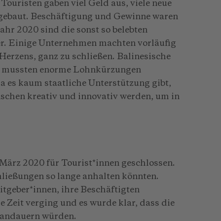
 Touristen gaben viel Geld aus, viele neue
l gebaut. Beschäftigung und Gewinne waren
Jahr 2020 sind die sonst so belebten
er. Einige Unternehmen machten vorläufig
Herzens, ganz zu schließen. Balinesische
te mussten enorme Lohnkürzungen
Da es kaum staatliche Unterstützung gibt,
chen kreativ und innovativ werden, um in
t März 2020 für Tourist*innen geschlossen.
ließungen so lange anhalten könnten.
tgeber*innen, ihre Beschäftigten
e Zeit verging und es wurde klar, dass die
 andauern würden.