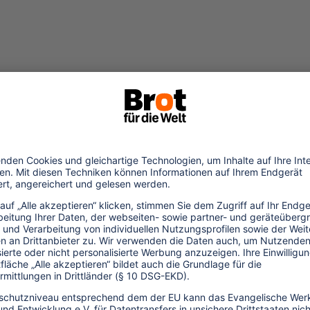
 und fast über Nacht schossen neue
m Boden. Arbeitsloses Küchenpersonal
reiten und zu verkaufen. Techniker aus
en für Einheimische an. Schneider
allmählich wieder öffnenden Geschäfte.
waren oder es einfach bequem fanden, nicht
nkaufsdienste angeboten. Viele Bauern,
re Erzeugnisse weggebrochen waren,
 direkt an Endverbraucher. Auf der Insel
- begannen fast alle Einwohner, Seegras
u erzielen, während sie auf den Neustart