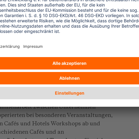
Bali sich für den Inlandstourismus
die Insel, auf der der Arbeitsmarkt so sehr
hmen mussten einige Anpassungen
kt attraktiv zu werden und die
Indonesierinnen und Indonesier zu
Zusammenarbeit zwischen Unternehmen
perierten bei besonderen Veranstaltungen,
in Cafés und Hotels Workshops ab und
schiedenen Cafés und an