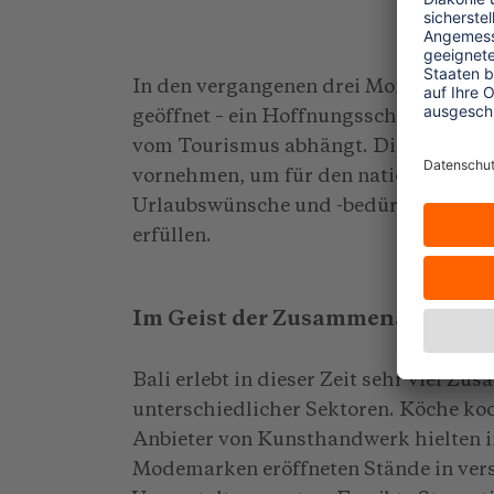
In den vergangenen drei Monaten hat 
geöffnet – ein Hoffnungsschimmer für 
vom Tourismus abhängt. Die Unterne
vornehmen, um für den nationalen Mar
Urlaubswünsche und -bedürfnisse der 
erfüllen.
Im Geist der Zusammenarbeit
Bali erlebt in dieser Zeit sehr viel 
unterschiedlicher Sektoren. Köche koo
Anbieter von Kunsthandwerk hielten 
Modemarken eröffneten Stände in ver