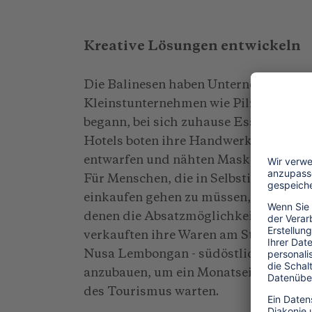
Kreative Lösungen entwickeln
Die Balinesen haben Unternehmergeist
Kleinstunternehmen wie Pilze aus de
begann, bei sich zuhause Essen zuzube
Hotels boten ihre Handwerkerleistung
entwarfen und nähten Masken für die 
Für Menschen, die in Selbstisolation 
einkaufen gehen zu müssen, wurden Ei
denen die Absatzmöglichkeiten für ih
verkauften ihre Waren am Straßenrand
Nusa Lembongan - südöstlich von Bali 
anzubauen, um ein Monatseinkommen z
des Tourismus warten.