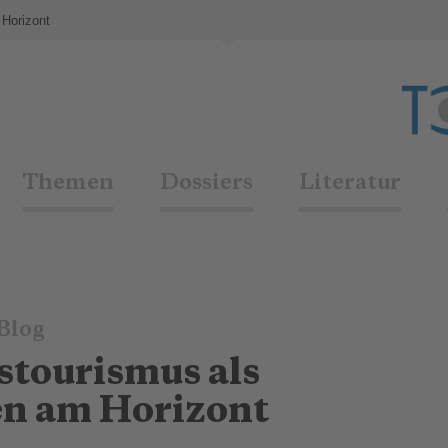
 Horizont
Themen
Dossiers
Literatur
Blog
dstourismus als
fen am Horizont