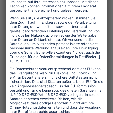
neben ihrem CO2-Ausstoß erhebliche
weitere klimaschädigende Folgen hat.
Franz setzt hier offenbar auf
Verzögerungstaktik, ignoriert
wissenschaftliche Standards und hält
selbst entsprechende Studien von NASA
oder dem Deutschen Zentrum für Luft
und Raumfahrt noch für zu vage.
Obwohl es hier nur um eine freiwillige
Maßnahme im Rahmen von
Klimakompensationsmöglichkeiten für
Flugreisende geht, wird sich die
Lufthansa auch zukünftig nur auf den
Ausweis des CO2-Ausstosses einer
Flugreise beschränken.
In Sachen Klimaschutz kaum
wettbewerbsfähig
Der