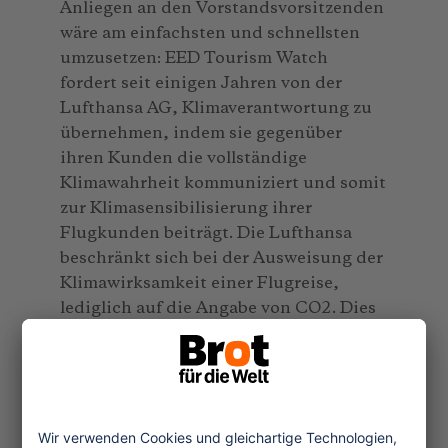
Anliegen an den Vorstandsvorsitzenden
wäre am einfachsten und schnellsten
umzusetzen: EED Tourism Watch
fordert seit einigen Jahren von der
Lufthansa AG, Klimaverantwortung zu
übernehmen, indem sie gegenüber
ihren Kunden die vollständige
Klimawahrheit kommuniziert und somit
zur Klimasensibilisierung ihrer
Flugkunden beiträgt. Die Lufthansa
beschränkt sich bei der Ausweisung der
Klimawirksamkeit einer Flugreise,
lediglich auf die Angabe von CO2. Dies
entspricht aber nur einem Teil der
Emissionen. Ein großer Teil der
gesamten klimawirksamen Effekte wird
vernachlässigt, obwohl wissenschaftlich
unbestritten ist, dass die Luftfahrt