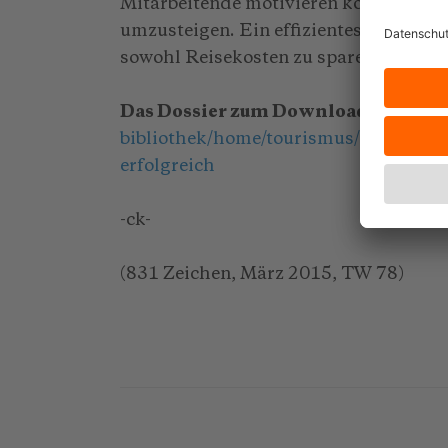
Mitarbeitende motivieren können zum 
umzusteigen. Ein effizientes, nachha
sowohl Reisekosten zu sparen als auch
Das Dossier zum Download:
https://
bibliothek/home/tourismus/dossiers/d
erfolgreich
-ck-
(831 Zeichen, März 2015, TW 78)