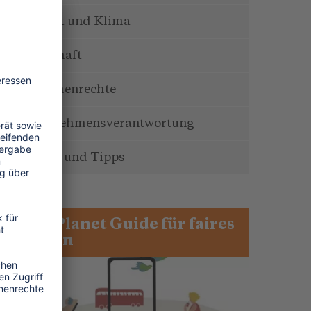
Umwelt und Klima
Wirtschaft
Menschenrechte
Unternehmensverantwortung
Service und Tipps
One Planet Guide für faires
Reisen