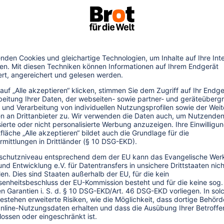
.02.2015
erträglicher gestaltet werden können, gibt
ltig erfolgreich“ der Naturfreunde
h. Das Motto „Die umweltfreundlichste
angetreten wird“ wollen die Herausgeber
ch einer gänzlichen Streichung von
sondern als Anregung, das Management von
 von Kohlendioxidemissionen durch
s werden Anreize vorgestellt, die