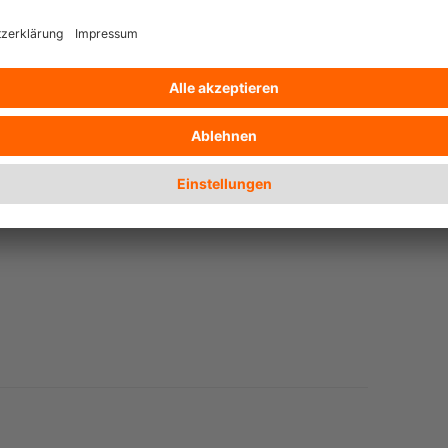
Beispiel vom Flugzeug auf die Bahn
ltiges Reisemanagement könne helfen,
 Arbeitszeit zu optimieren.
sites.google.com/a/nf-int.org/digitale-
ossier-geschftsreisen-nachhaltig-