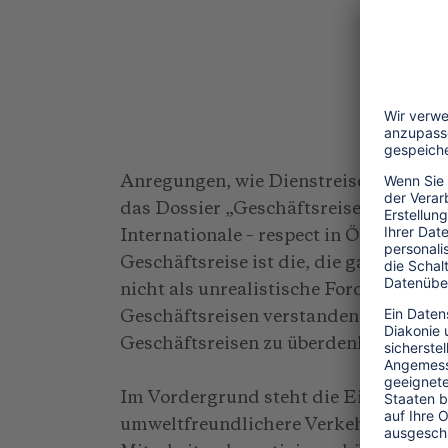
26
Anregungen, wie Dienstreisen umweltv
das Dossier „Geschäftsreisen – nachha
Internationale – respect in Österreic
Geschäftsreise ist die, die gar nicht 
nicht als unrealistische Forderung na
Geschäftsreisen verstanden wissen, 
Geschäftsreisen zu überdenken.
Im Vordergrund steht die Einsparung
umweltfreundlichere Verkehrsmittel. E