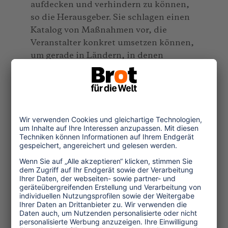
aufdecken und verhindern zu können,
so die Herausgeber. Sie schlagen einen
Katalog von Maßnahmen vor, die
Veranstalter konkret umsetzen können,
um gerade in Ländern, in denen
Arbeiterrechte häufig missachtet
werden, besonders gefährdetes Personal
zu schützen. Reiseveranstalter müssten
mindestens sicherstellen, dass die
Hotels, mit denen sie
zusammenarbeiten, vor Ort die Gesetze
achten und dass die Pässe der
Mitarbeiterinnen und Mitarbeiter nicht
einbehalten werden.
Shattered dreams. Migrant workers
and rights violations in the Dubai
tourism sector. Von Olof Björnsson.