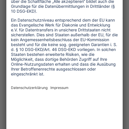
Hg. Swedwatch/Fair Action, 2015.
Download:
www.swedwatch.org/en/reports/shattered-
dreams#sthash.Q9A3vNva.dpuf
(3.306 Zeichen, Dezember 2015, TW
81)
Verwandte Nachrichten