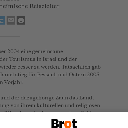
heimische Reiseleiter
ber 2004 eine gemeinsame
 der Tourismus in Israel und der
wieder besser zu werden. Tatsächlich gab
 Israel stieg für Pessach und Ostern 2005
m Vorjahr.
 und der dazugehörige Zaun das Land,
rung von ihrem kulturellen und religiösen
 Olivenbaumbesitzer von seinen Feldern
ismusunternehmen wächst die Unsicherheit