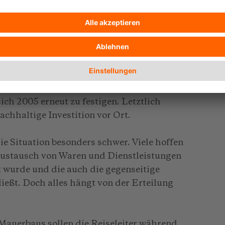
esuch in einer der ältesten arbeitenden
und aus einem Stopp beim jeweils
1999 sanierte Altstadt oder gar
esucht, geschweige denn eine
senden ermöglicht. Schon in den 90er
risten gewundert, wie die pilgernden Gäste
ttes ihre Mitmenschen so gründlich
ich 2005 erneut zu festigen. Letztlich
achhaltige Investition vor Ort.
die Situation besonders schwer. Viele hoffen
n Austausch von Waren und Dienstleistungen
 wurde und die auch die gegenseitige
eßt. Doch alles hängt von der Erteilung
Mauerbaus sollen die Reiseleiter während