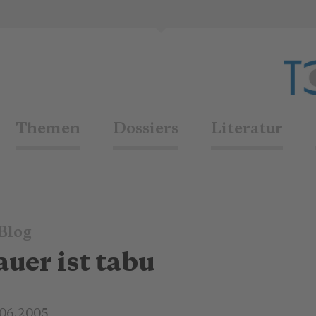
Themen
Dossiers
Literatur
Blog
auer ist tabu
.06.2005