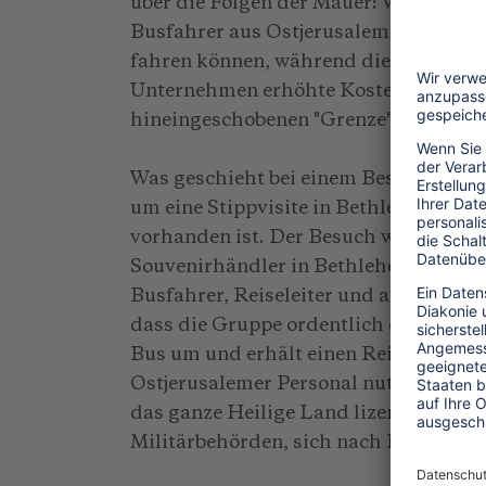
über die Folgen der Mauer: Werden ein
Busfahrer aus Ostjerusalem nur bis 
fahren können, während die Touriste
Unternehmen erhöhte Kosten an der n
hineingeschobenen "Grenze" kalkulier
Was geschieht bei einem Besuch in Be
um eine Stippvisite in Bethlehem, wie
vorhanden ist. Der Besuch wird organ
Souvenirhändler in Bethlehem. Für jede
Busfahrer, Reiseleiter und auch die A
dass die Gruppe ordentlich einkaufen 
Bus um und erhält einen Reiseleiter au
Ostjerusalemer Personal nutzt. Die Be
das ganze Heilige Land lizenziert, erh
Militärbehörden, sich nach Israel ode