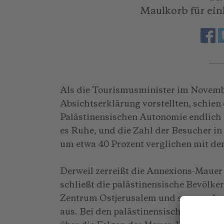
Maulkorb für ein
Als die Tourismusminister im Novem
Absichtserklärung vorstellten, schien
Palästinensischen Autonomie endlich 
es Ruhe, und die Zahl der Besucher in
um etwa 40 Prozent verglichen mit de
Derweil zerreißt die Annexions-Mauer
schließt die palästinensische Bevölke
Zentrum Ostjerusalem und so manchen
aus. Bei den palästinensischen Tour