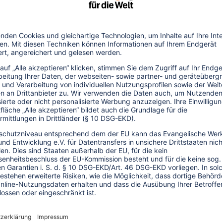
es Tages sogar die palästinensischen
zum neuen Terminal im Norden Bethlehems
n umsteigen müssen? Muss das
eu befestigten und nach Bethlehem
en?
thlehem heute? Meistens handelt es sich
 er in den Pilgerprogrammen als ein Muss
isiert und bezahlt von einem großen
 Gruppe erhält die israelische Seite,
gentur eine Kommission, in der Hoffnung,
wird. Die Gruppe steigt in einen lokalen
s Bethlehem, sofern sie nicht
thlehemer Reiseleiter sind meistens für
alten aber keine Erlaubnis der israelischen
r Ostjerusalem zu begeben.