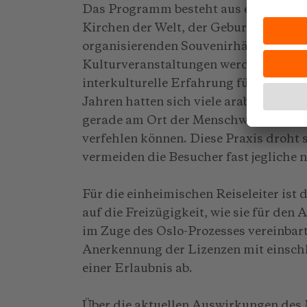
Das Programm besteht aus einem Kurzb
Kirchen der Welt, der Geburtskirche, 
organisierenden Souvenirhändler. Die 
Kulturveranstaltungen werden nicht b
interkulturelle Erfahrung für die Rei
Jahren hatten sich viele arabische Ch
gerade am Ort der Menschwerdung Go
verfehlen können. Diese Praxis droht s
vermeiden die Besucher fast jegliche n
Für die einheimischen Reiseleiter ist 
auf die Freizügigkeit, wie sie für de
im Zuge des Oslo-Prozesses vereinbart
Anerkennung der Lizenzen mit einschli
einer Erlaubnis ab.
Über die aktuellen Auswirkungen des 