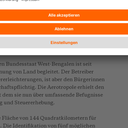
ften
 Management und der Kontrolle von
usgeschlossen. Ein Gelände wird durch
d der Flughafenbetreiber oder ein
Autonomie.
en Bundesstaat West-Bengalen ist seit
ung von Land begleitet. Der Betreiber
erleichterungen, ist aber den Bürgerinnen
aftspflichtig. Die Aerotropole erhielt den
it dem sie nun über umfassende Befugnisse
ng und Steuererhebung.
e Fläche von 144 Quadratkilometern für
 Die Identifikation von fünf möglichen