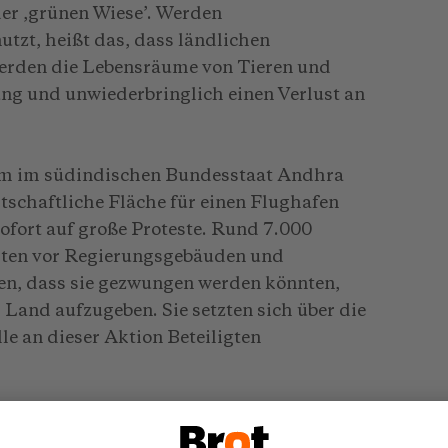
der ‚grünen Wiese’. Werden
utzt, heißt das, dass ländlichen
erden die Lebensräume von Tieren und
ung und unwiederbringlich einen Verlust an
m im südindischen Bundesstaat Andhra
schaftliche Fläche für einen Flughafen
sofort auf große Proteste. Rund 7.000
rten vor Regierungsgebäuden und
hten, dass sie gezwungen werden könnten,
Land aufzugeben. Sie setzten sich über die
le an dieser Aktion Beteiligten
en – der Beginn einer geplanten
 77 Quadratkilometern – zerreist Wälder