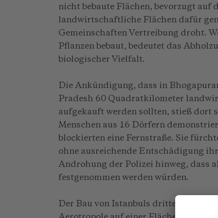
nicht bebaute Flächen, bevorzugt auf 
landwirtschaftliche Flächen dafür gen
Gemeinschaften Vertreibung droht. W
Pflanzen bebaut, bedeutet das Abholz
biologischer Vielfalt.
Die Ankündigung, dass in Bhogapura
Pradesh 60 Quadratkilometer landwirt
aufgekauft werden sollten, stieß dort 
Menschen aus 16 Dörfern demonstrie
blockierten eine Fernstraße. Sie fürc
ohne ausreichende Entschädigung ihr 
Androhung der Polizei hinweg, dass al
festgenommen werden würden.
Der Bau von Istanbuls drittem Flughaf
Aerotropole auf einer Fläche von fast