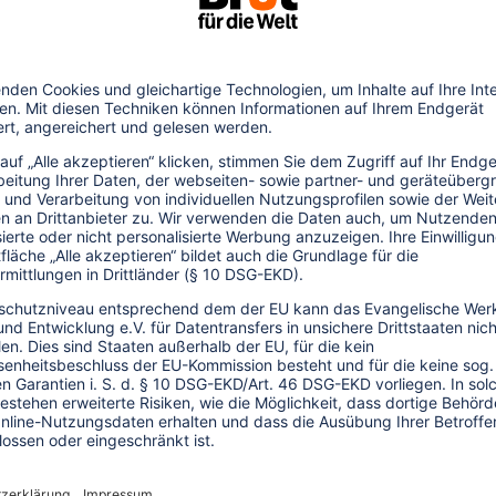
Der Flughafen ist Teil eines
projekte, zu denen auch eine dritte
port in Tansania beansprucht 110
ndbesitz’. Hier sollen riesige Shopping-
llfreie Häfen, Freihandelszonen,
venirläden, Golfplätze und eine große
 10.000 Maasai, die als Viehhalter dort
vertrieben zu werden.
tkilometer für einen zweiten Flughafen bei
g hat fünf Millionen US-Dollar zur
lände eingezäunt und den Wald abholzen
nziellen malaysischen Investor. Ministerien
n mit Anwohnern in Umsiedlungsfragen.