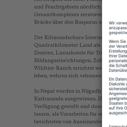
und Feuchtgebiete nördlich der Stadt. 
Gesamtkomplexes zerstörerischer Mega
Brücke über den Bosporus zählt.
Der Kilimandscharo International Air
Quadratkilometer Land als seinen ‚Gru
Zentren, Luxushotels für Touristen, zo
Bildungseinrichtungen, Zolllager, Sou
Wildtier-Ranch errichtet werden. Über
leben, wehren sich vehement dagegen, 
In Nepal wurden in Nijgadh 80 Quadra
Kathmandu ausgewiesen. Die Regierun
Verfügung gestellt und damit das Ge
lassen, als Vorarbeiten für einen pote
berichteten von Auseinandersetzunge