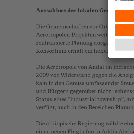
Ausschluss der lokalen Gemeinscha
Die Gemeinschaften vor Ort sind vom
Aerotropolen-Projekten weitgehend a
zentralisierte Planung ausgewiesen un
Konsortium erhält ein hohes Maß an 
Die Aerotropole von Andal im indisch
2009 von Widerstand gegen die Aneign
kam in den Genuss umfassender Steuer
und Bürgern gegenüber nicht rechensch
Status eines “industrial township”, m
verfügt, auch in den Bereichen Planu
Die äthiopische Regierung wählte ein
einen neuen Flughafen in Addis Abeba.