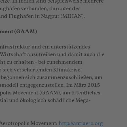
ize. In Indien sind beispielsweise mehrere
lughäfen verbunden, darunter der
 und Flughafen in Nagpur (MIHAN).
vement (GAAM)
Infrastruktur und ein unterstützendes
 Wirtschaft anzutreiben und damit auch die
ht zu erhalten – bei zunehmendem
r sich verschärfenden Klimakrise.
n begonnen sich zusammenzuschließen, um
smodell entgegenzustellen. Im März 2015
opolis Movement (GAAM), um öffentliches
zial und ökologisch schädliche Mega-
-Aerotropolis Movement:
http://antiaero.org