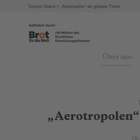
agram
Tourism Watch
„Aerotropolen“ als globaler Trend
Über uns
„Aerotropolen“ 
18