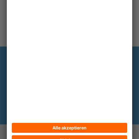
Information
Die wichtigsten Hintergründe alle zwei
bis drei Monate im Abo
Hier abonnieren
© 2026 ECPAT Deutschland