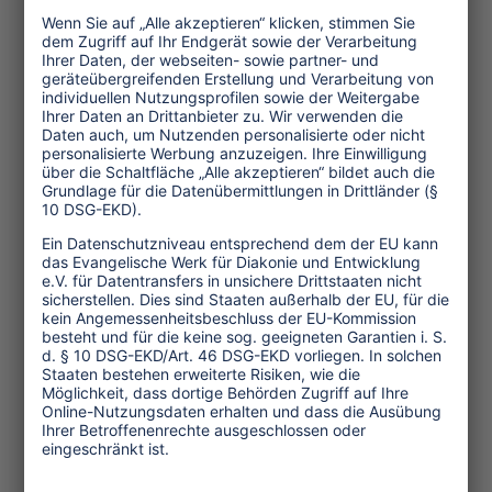
Bewerbungsverfahren statt. Das Projekt
weist einen “Top-Down-Charakter“ auf,
wobei eher persönliche Kriterien als
unparteiische, sachliche Instrumente
herangezogen werden.
Eigentlich hat sich die lokale Regierung
der Inseln einem “nachhaltigen
Tourismus“ verschrieben. Für die
Eigentümer kleiner Pensionen sollten
damit Einkommensquellen im
Tourismus geschaffen werden. Heute
werden jedoch in Kooperation mit dem
international agierenden Unternehmen
Decameron “All-Inclusive“-Pakete
angeboten. Die Besitzer kleiner Hotels
und Pensionen können mit diesem
Trend nicht Schritt halten. Die