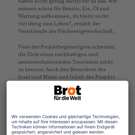
haben nicht genug Mittel für all das. Wir
müssen schon für Benzin, Eis, Öl und
Wartung aufkommen, da bleibt nicht
viel übrig zum Leben“, erzählt der
Vorsitzende der Fischereigewerkschaft.
Viele der Projektbegünstigten scheinen
die Ziele eines nachhaltigen und
armutsreduzierenden Tourismus nicht
zu kennen. Auch den Besuchern der
Insel sind Name und Inhalt des Projekts
unbekannt. Fraglich ist, ob tatsächlich
Menschen mit niedrigem Einkommen
vom Projekt am meisten profitieren.
Laut der lokalen NGO wurden die
Begünstigten anhand einer
Machbarkeitsstudie ausgewählt, es fand
keine offizielle Ausschreibung und kein