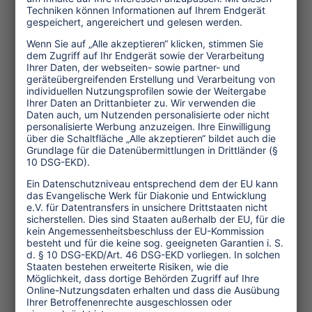
Herauszufinden, welchen davon sie
vertrauen können, stellt für viele
Kunden und Kundinnen eine
Herausforderung dar. Eine staatliche
Überprüfung der Nachhaltigkeitslabel
könnte hier Unterstützung bieten.
Auch
Vermittlungsplattformen
haben
eine klare Verantwortung, ihre
Kund:innen zu informieren und zu
ermutigen, nachhaltig zu reisen. Dies
gilt insbesondere im heutigen digitalen
Zeitalter, in dem mehr und mehr
Menschen ihre Reisen online buchen.
Buchungsplattformen wie Booking.com
oder Skyscanner haben eine enorme
Marktmacht, die sie nutzen können und
sollten, um Nachhaltigkeit zu fördern.