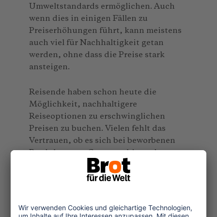
Umweltstandards ermöglichen. Auch
wenn dies in einigen Fällen zu
Preiserhöhungen führt, kann meistens
auch viel für Nachhaltigkeit getan
werden, ohne dass die Preise stark
ansteigen.
Reisende haben schon heute die
Möglichkeit, nachhaltigere
Reiseoptionen zu erschwinglichen
Preisen zu buchen. Vielen fehlt das
Vertrauen, ob es sich bei beworbenen
Produkten um Greenwashing oder
echtes Nachhaltigkeitsengagement
handelt. Auf der Suche nach
nachhaltigen Reisemöglichkeiten sehen
sich Reisende mit einer Vielzahl von
Nachhaltigkeitslabels
konfrontiert.