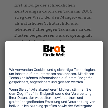
Erst in Folge der schrecklichen
Zerstörungen durch den Tsunami 2004
stieg der Wert, der den Mangroven nun
als natürliches Schutzschild und
lebender Puffer gegen Tsunamis an den
Küsten beigemessen wurde, sprunghaft
an. Nach dem Tsunami begannen
Ökonomen und Ökologen den
monetären Wert der Mangroven um
mehrere tausend Dollar höher
anzusetzen, als den der in Konkurrenz
dazu stehenden Nutzungsformen. Man
könnte sagen, dass der Tsunami uns
allen ein eindringlicher Hinweis darauf
war, welchen enormen Wert diese
Wälder für die subtropischen und
tropischen Küstengebiete haben.