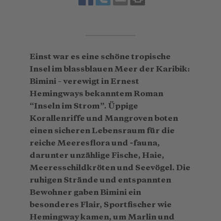
Einst war es eine schöne tropische
Insel im blassblauen Meer der Karibik:
Bimini – verewigt in Ernest
Hemingways bekanntem Roman
“Inseln im Strom”. Üppige
Korallenriffe und Mangroven boten
einen sicheren Lebensraum für die
reiche Meeresflora und -fauna,
darunter unzählige Fische, Haie,
Meeresschildkröten und Seevögel. Die
ruhigen Strände und entspannten
Bewohner gaben Bimini ein
besonderes Flair, Sportfischer wie
Hemingway kamen, um Marlin und