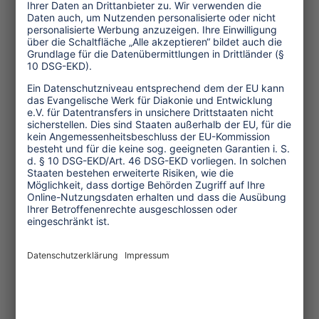
Wertvolle Kohlenstoffsenken
Vor etwa acht Jahren stieg die
Bedeutung der Mangroven aufgrund
ihres Beitrags zum Klimaschutz erneut.
Mangroven entziehen der Atmosphäre
Kohlenstoff und speichern ihn in ihrem
Boden, wo er über Jahrtausende sicher
gebunden ist. Anders als Wälder auf
dem Festland bauen marine Ökosysteme
kontinuierlich Kohlenstoffsenken auf
und binden große Mengen des so
genannten "blauen Kohlenstoffs" in
hochgradig organischen Sedimenten.
Nach Schätzungen entfallen 15 Prozent
des gesamten heute in marinen
Sedimenten akkumulierten