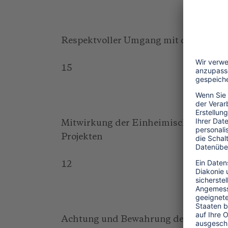
Respektvoller Umgang mit den Mensc
15
Mitwirkung der Einheimischen an de
Projekten
12
Achtung und Bewahrung der Kultur i