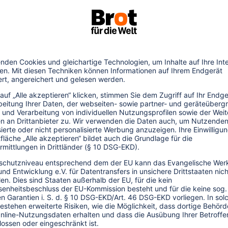
hen vor Ort
r Planung und Entwicklung von Tourismus-
m Reiseland