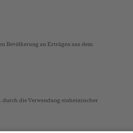
hen Bevölkerung an Erträgen aus dem
 B. durch die Verwendung einheimischer