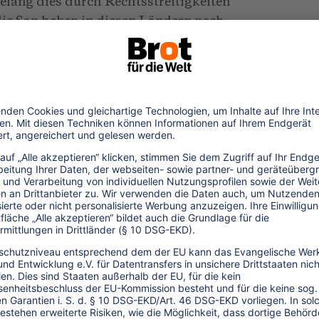
lang dies durch Rechtsstreitigkeiten
ie San haben in diesen Ländern noch
d zu erhalten und ihre Hoheit über das
n traditionell gehört. Auch in Botsuana
äumen Behörden, die für das Land der
, auf unfaire Weise zum Nachteil der San,
 Bürger Priorität ein. Auch wurden in
m dem Abbau von Bodenschätzen und dem
er sesshaften Existenz abgefunden, was
 wieder bezahlte Jobs bedeutet. Die
sch marginalisiert, sondern auch eine der
ftlichen Gruppen im südlichen Afrika.
e, ihrem traditionellen Lebensunterhalt
aumata historischer Diskriminierung.
d Praktiken ihrer Kultur, einschließlich