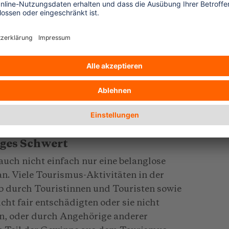
terzugeben. Zum Beispiel haben die im
n San den Großteil des Landes, das
armer verloren. Zwar engagieren sich viele
 Überleben. Doch da sie Tag für Tag mit
sie ihr Aktivismus viel Kraft und
 es in den von den San selbst
. Hier haben die Gemeinschaften durch
e, Landmanagement und die Wahl
ie Chance auf ihre eigene Souveränität.
iges Schwert
 auch nicht einfach nur eine belanglose
n. Viele Tourismus-Aktivitäten in der
b durch Touristinnen und Touristen sowie
icht fair entschädigten oder sie nicht
en, oder durch Angehörige anderer