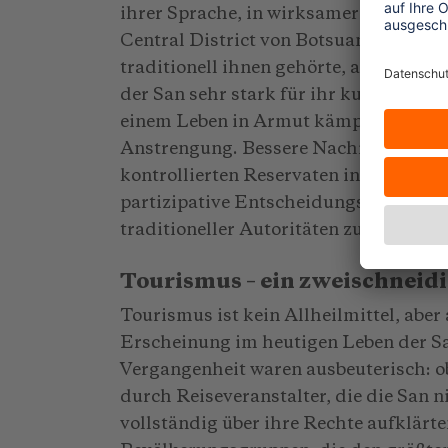
ihrer Sprache, in wirksamer Weise wei
Central District von Botsuana lebende
traditionell ihnen gehörte, an weiße F
der San sehr stark für ihr kulturelles
einem Leben in Armut kämpfen, kostet 
Anstrengung. Bessere Nachrichten gibt
kontrollierten Reservaten in Namibia
partizipative Entscheidungsprozess
traditioneller Autoritäten zumindest d
Tourismus – ein zweischneid
Tourismus ist kein Allheilmittel, aber
Erscheinung im heutigen Leben der Sa
Vergangenheit waren ausbeuterisch: o
durch Reiseveranstalter, die die San n
vollständig über ihre Rechte aufklärt