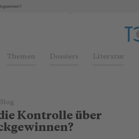
ückgewinnen?
Themen
Dossiers
Literatur
Blog
die Kontrolle über
ckgewinnen?