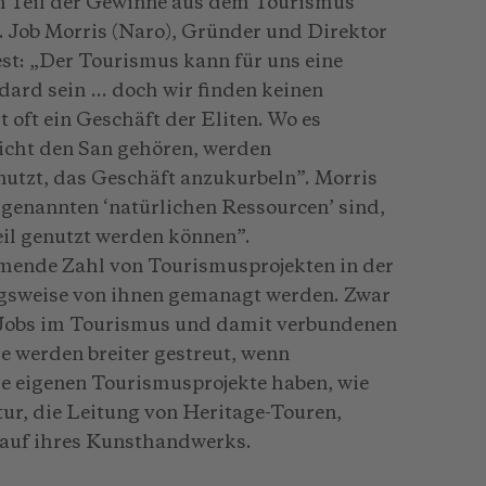
n Teil der Gewinne aus dem Tourismus
. Job Morris (Naro), Gründer und Direktor
est: „Der Tourismus kann für uns eine
dard sein … doch wir finden keinen
 oft ein Geschäft der Eliten. Wo es
nicht den San gehören, werden
nutzt, das Geschäft anzukurbeln”. Morris
so genannten ‘natürlichen Ressourcen’ sind,
eil genutzt werden können”.
hmende Zahl von Tourismusprojekten in der
ngsweise von ihnen gemanagt werden. Zwar
 Jobs im Tourismus und damit verbundenen
e werden breiter gestreut, wenn
re eigenen Tourismusprojekte haben, wie
tur, die Leitung von Heritage-Touren,
kauf ihres Kunsthandwerks.