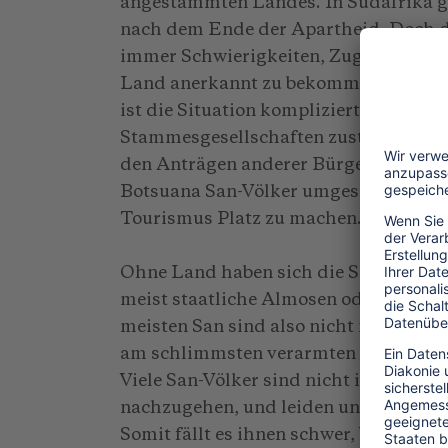
angestammten Landes. In Südafrika ge
nach dem Ende der Apartheid. Doch d
immer Schwierigkeiten, Zugang zu Lan
Land anerkannt zu bekommen, das ihne
ist die Situation kompliziert. Dort r
Stammesgesellschaften zuständig sind
den Anträgen anderer Bürgerinnen und
Botsuana San-Völker umgesiedelt, u
Tourismus Platz zu machen.
Ohne Land haben sich die San mit ein
meist staatliche Almosen oder hin und
meisten San sind also nicht nur politi
am schlimmsten verarmten gesellscha
Viele San-Völker sind nicht in der Lag
nachzugehen, und leiden unter den Tr
Somit fällt es ihnen schwer, Wissen un