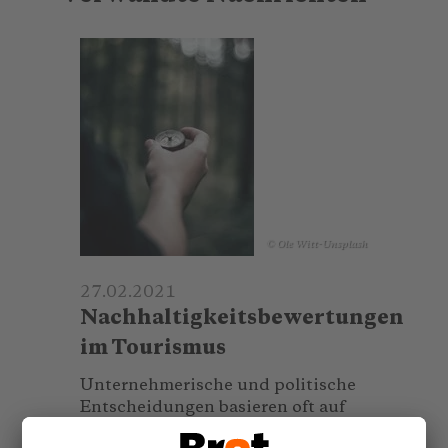
© Ole Witt-Unsplash
27.02.2021
Nachhaltigkeitsbewertungen
im Tourismus
Unternehmerische und politische
Entscheidungen basieren oft auf
Kennzahlen. Die