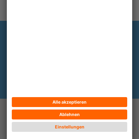
Information
Die wichtigsten Hintergründe alle zwei
bis drei Monate im Abo
Hier abonnieren
© 2026 ECPAT Deutschland
Kontakt
Impressum
Datenschutz