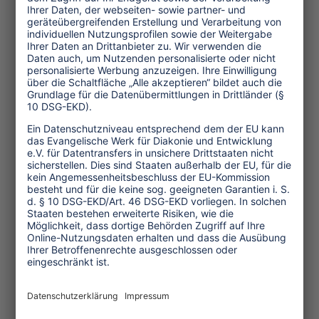
1989:
3.600 ausländische Touristen
(Kriegsrecht im Lhasa-Tal)
1990:
11.000 ausländische Touristen
(offiziell von nun an nur noch in
Gruppen)
1995:
30.000 ausländische Touristen
1997:
82.000 ausländische Touristen +
268.000 chinesische Binnentouristen
1999:
100.700 ausländische Touristen
+ rd. 320.000 Binnentouristen
2000:
128.000 ausländische Touristen
+ 404.000 Binnentouristen