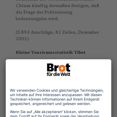
Chinas künftig dermaßen festigen, daß
die Frage der Politisierung
bedeutungslos wird.
(5.893 Anschläge, 81 Zeilen, Dezember
2001)
Kleine Tourismusstatistik Tibet
1980:
300 ausländische
Gruppentouristen
1985:
1.500 ausländische Gruppen-
und Individualtouristen
1987:
43.000 ausländische Touristen