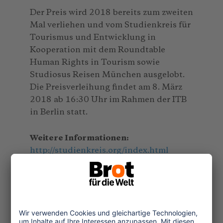
Der Preis wird 2018 bereits zum zweiten
Mal verliehen und vom Studienkreis für
Tourismus und Entwicklung in
Kooperation mit dem Roundtable
Human Rights in Tourism sowie
Studiosus Reisen München ausgelobt.
Die Preisverleihung findet am 8. März
2018 ab 16:30 Uhr im Rahmen der ITB
in Berlin statt.
Weitere Informationen:
http://studienkreis.org/index.html