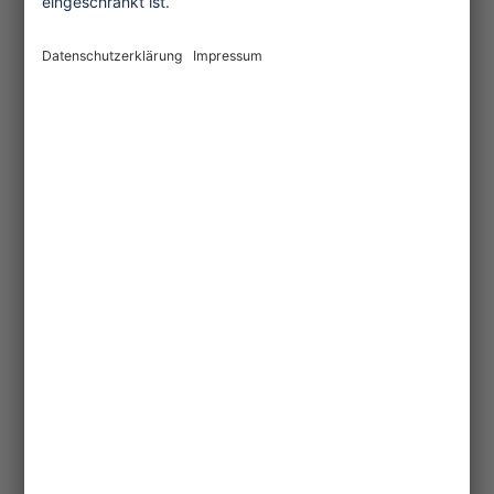
One Planet Guide für faires
Reisen
Transforming Tourism
Initiative