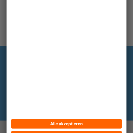
Information
Die wichtigsten Hintergründe alle zwei
bis drei Monate im Abo
Hier abonnieren