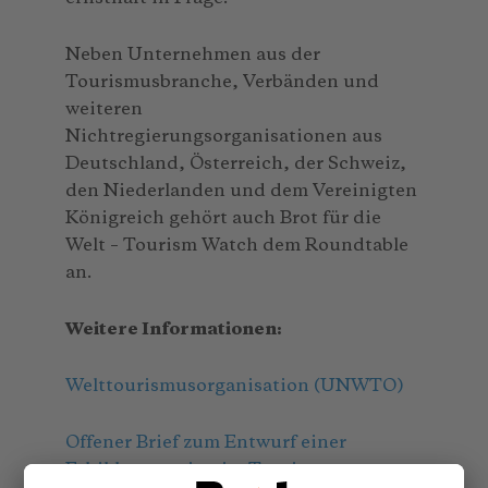
Neben Unternehmen aus der
Tourismusbranche, Verbänden und
weiteren
Nichtregierungsorganisationen aus
Deutschland, Österreich, der Schweiz,
den Niederlanden und dem Vereinigten
Königreich gehört auch Brot für die
Welt – Tourism Watch dem Roundtable
an.
Weitere Informationen:
Welttourismusorganisation (UNWTO)
Offener Brief zum Entwurf einer
Ethikkonvention im Tourismus