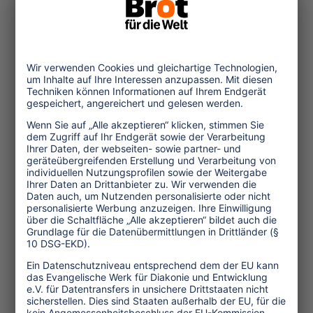
-udi-
(September 2017, TW 88)
Themen
Tourismuspolitik
Kultur und Religion