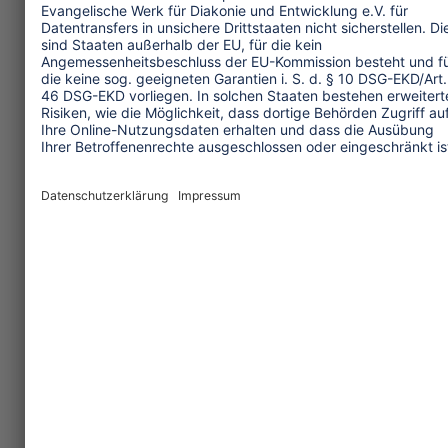
die Tourismusunternehmen erfüllen
müssen.
In den vergangenen Jahren kam es in
vielen Ländern zu einer enormen
gesellschaftlichen Mobilisierung und es
wurden im mühsamen Kampf um das
Menschenrecht auf Wasser auch einige
Siege errungen. Tourismuskritische
Gruppen sollten diese bestehende
Dynamik nutzen und die Wasserrechte
der Gemeinschaften vor Ort schützen
helfen, statt wie die
Tourismuswirtschaft auf freiwillige
Unternehmensverantwortung (CSR) zu
setzen. Nur durch eine demokratischere
Staats- und Regierungsführung lässt
sich Wasser für alle und insbesondere