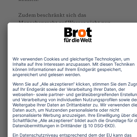
Zudem beschränkt sich das
Menschenrecht auf Wasser nicht nur
auf den Zugang, sondern umfasst auch
die öffentliche Kontrolle über Wasser.
Die Regierungen müssen auf
demokratische Weise angemessene
Gesetze verabschieden, durch die die
Wasserrechte der Bevölkerung vor Ort
sichergestellt werden, und sie müssen
sie wirksam umsetzen. Das
Verursacherprinzip muss durchgesetzt
werden, um sicherzustellen, dass die
Umwelt keinen Schaden nimmt und die
Einheimischen nicht darunter zu leiden
haben. Richtlinien und Gesetze zu
achten ist eine Mindestanforderung,