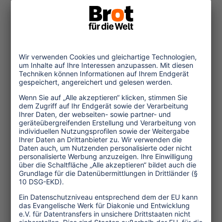
gelegen. Info:
www.cabbagesandcondoms.co.th
(1.684 Anschläge, 22 Zeilen, Dezember
2003)
Themen
Tourismuspolitik