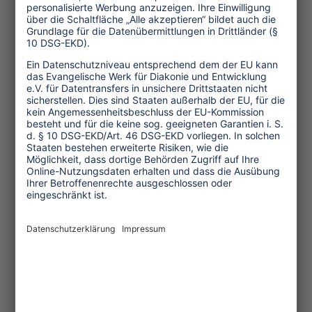
wird. Bei den nächsten Wahlen, die aller
Voraussicht nach noch 2013
durchgeführt werden, wird sich zeigen,
ob und welche Rolle die Religion in
Zukunft in der Politik spielen wird.
Bei den Demonstrationen nach dem
Attentat auf den säkularen
Oppositionspolitiker Chokri Belaïd
Anfang Februar 2013 gingen
Hunderttausende auf die Straße, um
ihre Trauer und ihren Unmut an der
Regierung zu zeigen. Zur
Gegenveranstaltung der Islamisten
kamen laut offiziellen Angaben nur
3.000 Menschen, die laut inoffiziellen
Angaben teilweise noch dafür bezahlt