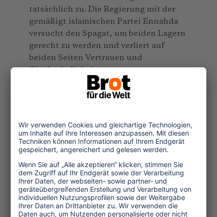
tatsächlich zu. Die Regierung mit der
gemäßigt islamischen Partei Ennahda
versucht den Spagat, um beiden Lagern
gerecht zu werden und verliert auf
beiden Seiten Vertrauen und
Glaubwürdigkeit.
Angriffe, auch gewalttätiger Art, auf die
Meinungsfreiheit von Künstlern,
Journalisten und Freidenkern wurden
zaghaft verurteilt, jedoch nicht
geahndet, um bei den
fundamentalistischen Salafisten nicht
in Ungnade zu fallen. Denen wiederum
ist die religiöse Haltung nicht streng
genug. So wurde bereits beschlossen,
dass das islamische Recht, die Scharia,
in der Verfassung keine Rolle spielen