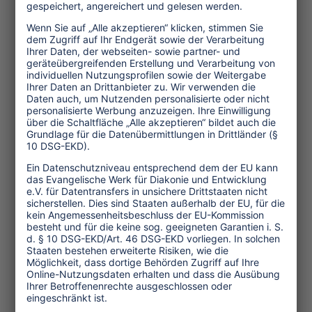
schlechten Ernährungslage der Mütter.
Selbst wenn eine Frau als Leihmutter
deutlich besser versorgt wird, als bei der
Schwangerschaft und Geburt ihrer
eigenen Kinder, so bleibt eine Geburt
doch immer mit einem erheblichen
Risiko verbunden – einem Risiko, das
auf diese Weise mit „ausgelagert“ wird.
(2.558 Anschläge, 33 Zeilen, September
2006)