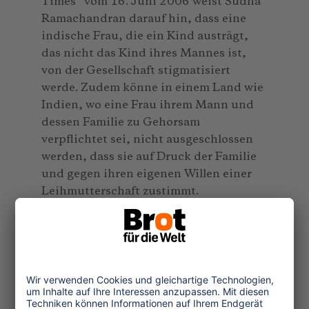
Times“ vom 16. Juni 2006 weist Sudha
Ramachandran darauf hin, dass eine
indische Frau, die ein Kind austrägt,
das nicht das Kind ihres Mannes ist,
von der Gesellschaft stigmatisiert
werde. Zudem könne in einem Land wie
Indien, wo eine Frau ihrem Mann und
dessen Familie zu Gehorsam
verpflichtet sei, nicht ausgeschlossen
werden, dass sie auf Druck der Familie
und gegen ihren eigenen Willen einer
Leihmutterschaft zustimmt.
Wenig Beachtung fand dagegen bislang
die Tatsache, dass mit 540 Todesfällen
pro 100.000 Lebendgeburten die
Müttersterblichkeit in Indien sehr hoch
ist, nicht selten aufgrund der