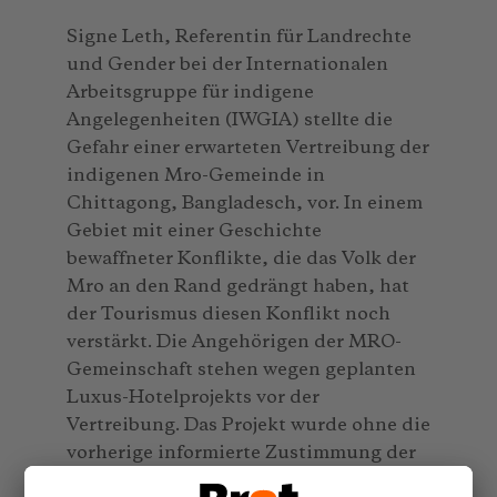
Signe Leth, Referentin für Landrechte
und Gender bei der Internationalen
Arbeitsgruppe für indigene
Angelegenheiten (IWGIA) stellte die
Gefahr einer erwarteten Vertreibung der
indigenen Mro-Gemeinde in
Chittagong, Bangladesch, vor. In einem
Gebiet mit einer Geschichte
bewaffneter Konflikte, die das Volk der
Mro an den Rand gedrängt haben, hat
der Tourismus diesen Konflikt noch
verstärkt. Die Angehörigen der MRO-
Gemeinschaft stehen wegen geplanten
Luxus-Hotelprojekts vor der
Vertreibung. Das Projekt wurde ohne die
vorherige informierte Zustimmung der
Mro geplant.