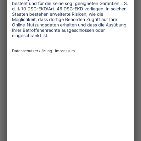
Folgenden zusammengefasst sind:
Der Dialog und die vorherige,
informierte Zustimmung, die die
Beteiligung der Menschen an der
Entscheidungsfindung im
Tourismus fördert, haben höchste
Bedeutung.
Das Ideal touristischer
Großprojekte ist ein gängiger
Diskurs, während kleine
Initiativen dämonisiert werden.
Das Recht auf Zugang und
Kontrolle der natürlichen
Ressourcen lokaler
Gemeinschaften, einschließlich
indigener Völker und Fischer,
insbesondere der Rechte von
Frauen auf natürliche Ressourcen
muss gewahrt werden.