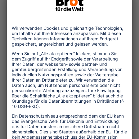
Macia Blazquez Salom, Dozent an der
Hochschule der Balearen, Spanien
präsentierte die Erfahrungen auf der
Inselgruppe, wo Wohnungen für den
Tourismus kommerzialisiert werden,
was zur Vertreibung der Einheimischen
führt. Im Laufe der Jahre hat es
aufgrund des Ferienwohnungs-
Tourismus eine systematische
Kommodifizierung der Immobilien auf
den Inseln gegeben.
Die Sitzung endete mit einer
strategischen Diskussion über das
weitere Vorgehen. Von den
Teilnehmenden kamen eine Reihe von
Vorschlägen und Empfehlungen, die im