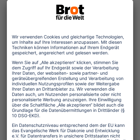
Nordkorea erstmals auf der ITB
vertreten. -tü-
(1.831 Anschläge, 22 Zeilen, März
2004)
Anhang 2: Rangliste der
Pressefreiheit 2003 weltweit
Themen
Tourismuspolitik