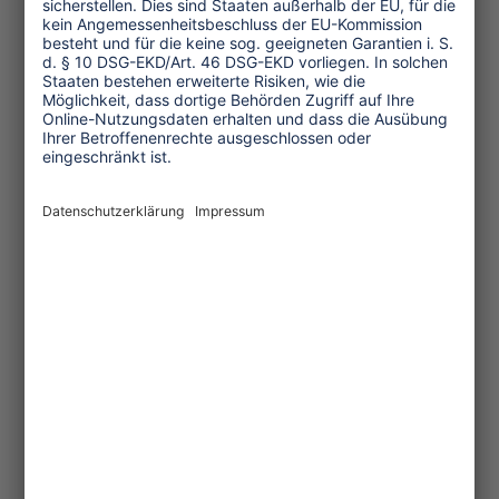
Sie schossen in die Menge - llein in den
ersten Tagen sollen 19 Menschen
gestorben sein. Die Hetzjagd nahm zu.
Das Militär griff nun den Lhotsampas
gegenüber zu allen möglichen Mitteln,
um sie außer Landes zu treiben -
Belästigung, Gängelung, Bedrohung,
Folter, Vergewaltigungen. Zuerst waren
es die sogenannten anti-nationalen
Terroristen, die ausgewiesen wurden,
dann die Sympathisanten, bis am Ende
auch diejenigen in Sippenhaft-Manier
des Landes verwiesen wurden, die
lediglich Verwandte in den
Flüchtlingslagern hatten. Eine der
gebräuchlichsten, jedoch zynischsten
Varianten war diejenige, die Menschen
vor ihrer Zwangsexilierung unter