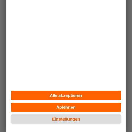
Ministerialbeamter aus Bhutan nannte
diese Schachzüge der königlichen
Regierung eine "Masche",
"Hinhaltetaktik" oder "Augenwischerei
für die internationale Gemeinschaft der
finanziellen Geberländer". Und die
Geberländer finanzieren die
bhutanische Entwicklungshilfe und die
Flüchtlings-lager und schauen
ansonsten, business as usual, weg.
Da mutet es wie eine Ironie des
Schicksals an, daß sich das "Land des
friedvollen Drachens" neuerdings mit
einem gewaltigen, realen
Sicherheitsproblem konfrontiert sieht.
Durch großangelegte
Militäroperationen versuchen die