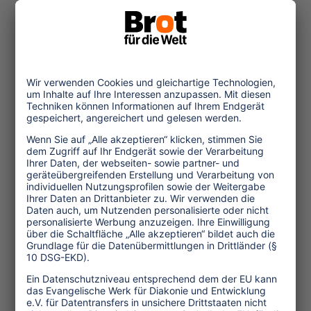
eine Kultur" durchzusetzen. Die
herrschende Ethnie der Ngalongs zwang
nun der Mehrheit der Bevölkerung ihre
Sprache, Kleidung, Kultur, Sitten,
Tradition, Religion auf. So wurde
beispielsweise auch Nepali als
Unterrichtssprache verboten.
Das Unbehagen der Bevölkerung
formierte sich. Tägliche
Massendemonstrationen begannen.
Immer mehr Menschen wurden
daraufhin als "Anti-Nationale"
(Ngolops) kriminalisiert, inhaftiert oder
aus dem Land getrieben. Bhutanisches
Militär und Polizei versuchten anfangs,
die Demonstrationen zu unterbinden.