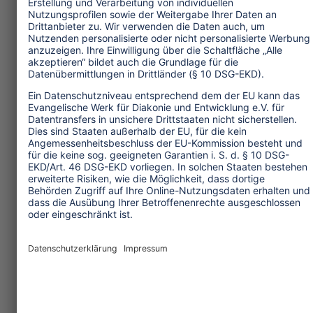
One Planet Guide für faires
Reisen
Transforming Tourism
Initiative