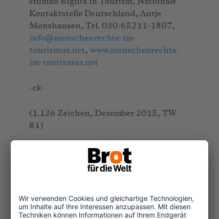
Human Rights in Tourism, Nationale
Kontaktstelle Deutschland, Antje
Monshausen, Tel. 030-65211-1807,
info
@
menschenrechte-im-
tourismus.net
,
www.menschenrechte-
im-tourismus.net
-ck-
(1.126 Zeichen, Dezember 2015, TW
81)