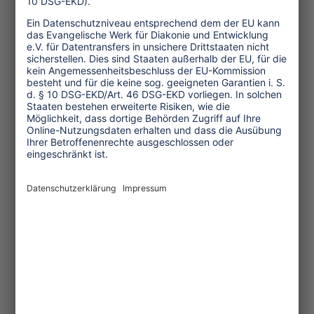
Managements oder die
Deaktivierung ihres Nutzerkontos
und Ausschluss aus dem
Arbeitskräftepool Widerspruch
einzulegen. Sämtliche Algorithmen
werden transparent eingesetzt und
führen zu fairen Ergebnissen für
die Arbeitskräfte. Die Plattform
muss über eine dokumentierte
Richtlinie verfügen, die als solche
klar erkennbar ist und die
Gleichbehandlung der
Arbeitskräfte durch die Plattform
gewährleistet (z. B. bei der
Einstellung/ Aufnahme in den
Arbeitskräftepool,
Disziplinarmaßnahmen oder der
Entlassung/ Auslistung aus dem