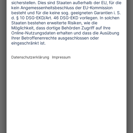
gekommen" war (respect) - nicht an der
Recherchereise teil, wie von
TourismWatch behauptet. Unsere
"Fehlinformation komme einer
Rufschädigung gleich", schrieben beide.
Das verstehen wir zwar nicht ganz,
stellen unsere falsche Information aber
mit dem Ausdruck des Bedauerns
hiermit richtig. An ihrer Stelle
begleitete Daniel Predota, der als
Entwicklungshelfer in Zimbabwe
Erfahrungen mit der Diktatur sammeln
konnte, respect-Geschäftsführer
Christian Baumgartner.
Respect wirbt seit der Rückkehr aktiv
für Tourismus nach Burma und erstellte
zusätzlich die Broschüre "Golden Burma