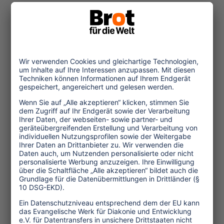
Thema pro und contra Boykott-Aufruf.
Einziges Anliegen war und ist die
Überlegung, ob nicht die Gefahr
besteht, dass Objektivität und
Unabhängigkeit von
Tourismuskritikern auf der Strecke
bleiben, wenn sie bei ihrer Arbeit massiv
von der Tourismus-Industrie
unterstützt werden - wenn sie
"embedded" sind. Im vorliegenden Fall
wurde eine zehntägige
Meinungsbildungsreise von Tai Pan
bezahlt (Flug, Hotels), dem größten
Burma-Anbieter in Österreich.
Allerdings stieg Astrid Winkler kurz
vorher aus dem Projekt aus, und nahm -
"aus privaten Gründen" (Winkler), weil
sie "zu einer anderen Haltung