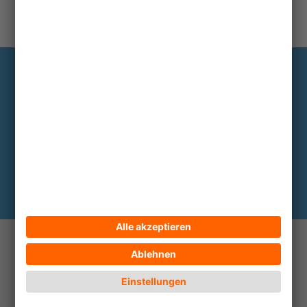
Information
Die wichtigsten Hintergründe alle zwei
bis drei Monate im Abo
Hier abonnieren
© 2026 ECPAT Deutschland
Kontakt
Impressum
Datenschutz